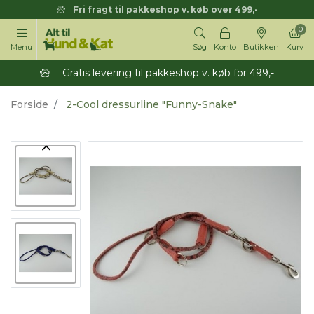
Fri fragt til pakkeshop v. køb over 499,-
0
Menu
Søg
Konto
Butikken
Kurv
Gratis levering til pakkeshop v. køb for 499,-
Forside
2-Cool dressurline "Funny-Snake"