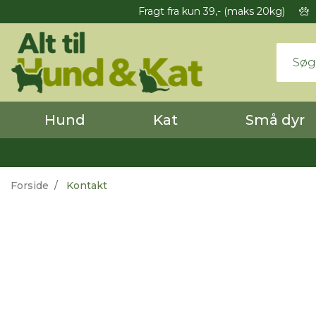
Fragt fra kun 39,- (maks 20kg)
Hund
Kat
Små dyr
Forside
Kontakt