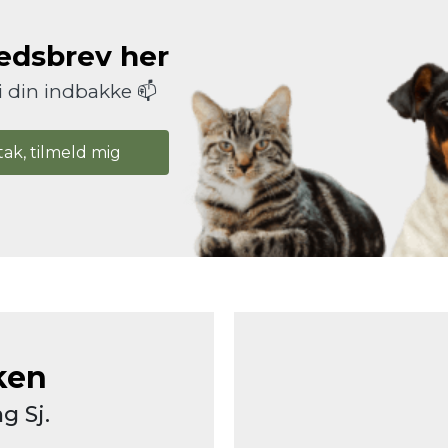
hedsbrev her
i din indbakke 📫
tak, tilmeld mig
ken
g Sj.