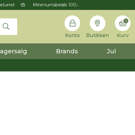
eturret
Minimumsbeløb 100,-
0
Konto
Butikken
Kurv
agersalg
Brands
Jul