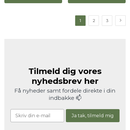
1
2
3
Tilmeld dig vores
nyhedsbrev her
Få nyheder samt fordele direkte i din
indbakke 📫
Ja tak, tilmeld mig