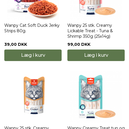
Wanpy Cat Soft Duck Jerky
Wanpy 25 stk. Creamy
Strips 80g.
Lickable Treat - Tuna &
Shrimp 350g (25x14g)
39,00 DKK
99,00 DKK
Læg i kurv
Læg i kurv
Wanpy 25 stk. Creamy
Wanpy Creamy Treat tun og