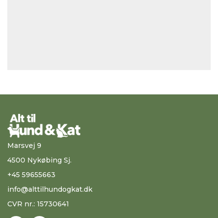
Marsvej 9
4500 Nykøbing Sj.
+45 59655663
info@alttilhundogkat.dk
CVR nr.: 15730641