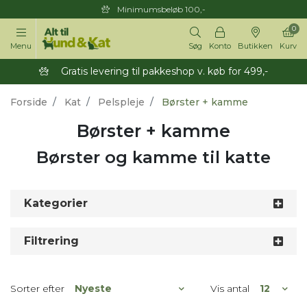
Minimumsbeløb 100,-
0
Menu
Søg
Konto
Butikken
Kurv
Gratis levering til pakkeshop v. køb for 499,-
Forside
Kat
Pelspleje
Børster + kamme
Børster + kamme
Børster og kamme til katte
Kategorier
Filtrering
Sorter efter
Vis antal