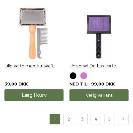
Lille karte med træskaft.
Universal De Lux carte.
39,00 DKK
NED TIL:
99,00 DKK
Læg i kurv
Vælg variant
1
2
3
4
5