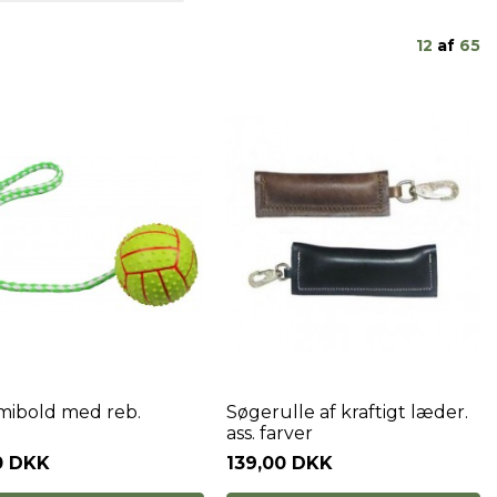
12
af
65
ibold med reb.
Søgerulle af kraftigt læder.
ass. farver
0 DKK
139,00 DKK