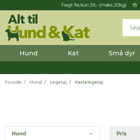
Fragt fra kun 39,- (maks 20kg)
Hund
Kat
Små dyr
Forside
Hund
Legetøj
Kastelegetøj
Hund
Pris