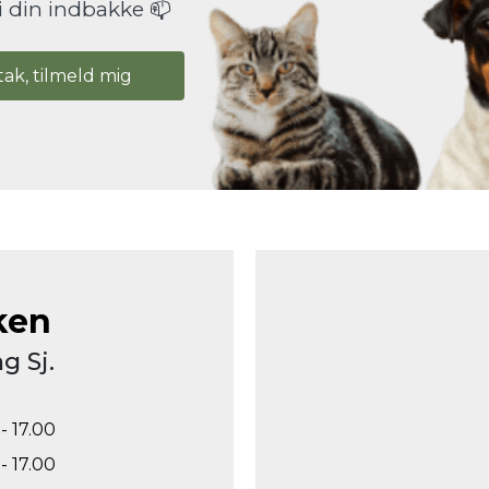
i din indbakke 📫
tak, tilmeld mig
ken
g Sj.
- 17.00
- 17.00