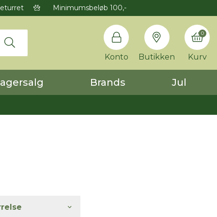
eturret
Minimumsbeløb 100,-
0
Konto
Butikken
Kurv
agersalg
Brands
Jul
rrelse