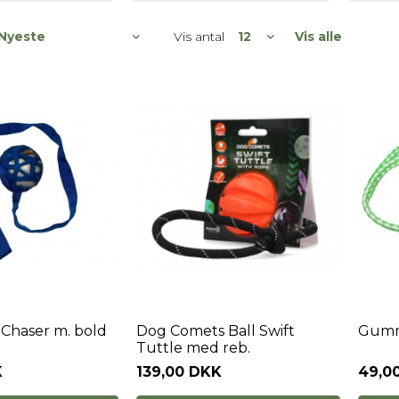
Vis antal
Vis alle
 Chaser m. bold
Dog Comets Ball Swift
Gumm
Tuttle med reb.
K
139,00 DKK
49,0