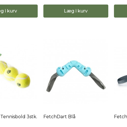
g i kurv
Læg i kurv
 Tennisbold 3stk.
FetchDart Blå
Fetch