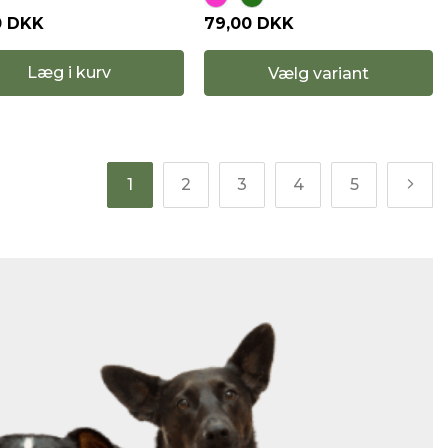
0 DKK
79,00 DKK
Læg i kurv
Vælg variant
1
2
3
4
5