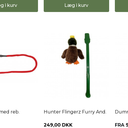
g i kurv
Læg i kurv
med reb.
Hunter Flingerz Furry And.
Dummy
249,00 DKK
FRA