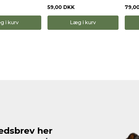
59,00 DKK
79,0
g i kurv
Læg i kurv
hedsbrev her