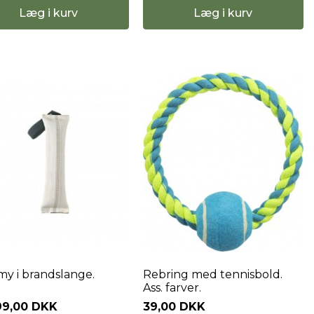
Læg i kurv
Læg i kurv
 i brandslange.
Rebring med tennisbold.
Ass. farver.
99,00 DKK
39,00 DKK