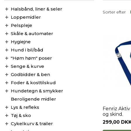
Halsbånd, liner & seler
Sorter efter
Loppemidler
Pelspleje
Skåle & automater
Hygiejne
Hund i bil/båd
"Høm høm" poser
Senge & kurve
Godbidder & ben
Foder & kosttilskud
Hundetegn & smykker
Beroligende midler
Lys & refleks
Fenriz Aktiv
og skind.
Tøj & sko
299,00 DK
Cykelkurv & trailer