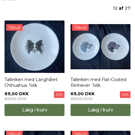
12
af
27
Tilbud
Tilbud
Tallerken med Langhåret
Tallerken med Flat-Coated
Chihuahua. 1stk.
Retriever. 1stk.
69,00 DKK
69,00 DKK
22%
22%
89,00 DKK
89,00 DKK
Læg i kurv
Læg i kurv
Tilbud
Tilbud