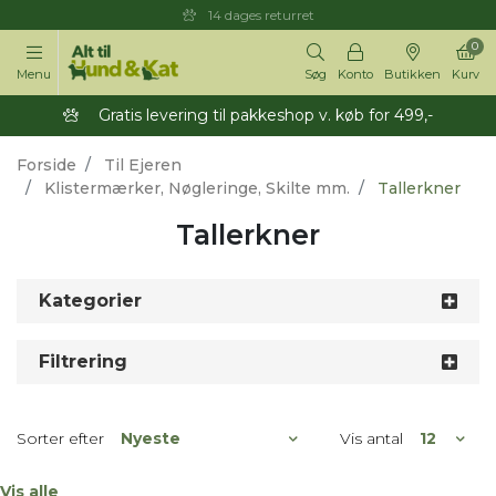
14 dages returret
0
Menu
Søg
Konto
Butikken
Kurv
Gratis levering til pakkeshop v. køb for 499,-
Forside
Til Ejeren
Klistermærker, Nøgleringe, Skilte mm.
Tallerkner
Tallerkner
Kategorier
Filtrering
Sorter efter
Vis antal
Vis alle