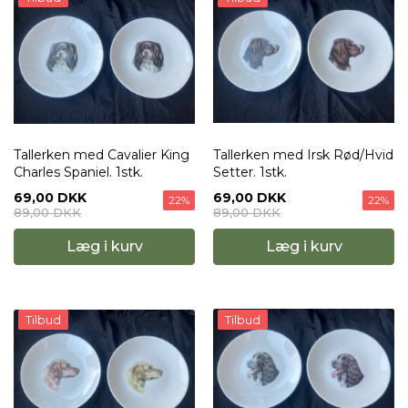
Tallerken med Cavalier King
Tallerken med Irsk Rød/Hvid
Charles Spaniel. 1stk.
Setter. 1stk.
69,00 DKK
69,00 DKK
22%
22%
89,00 DKK
89,00 DKK
Læg i kurv
Læg i kurv
Tilbud
Tilbud