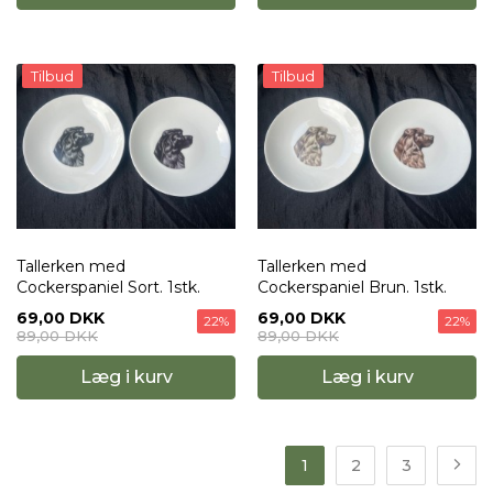
Tilbud
Tilbud
Tallerken med
Tallerken med
Cockerspaniel Sort. 1stk.
Cockerspaniel Brun. 1stk.
69,00 DKK
69,00 DKK
22%
22%
89,00 DKK
89,00 DKK
Læg i kurv
Læg i kurv
1
2
3