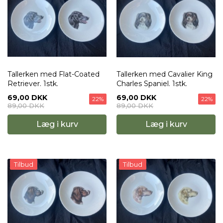
Tallerken med Flat-Coated
Tallerken med Cavalier King
Retriever. 1stk.
Charles Spaniel. 1stk.
69,00 DKK
69,00 DKK
22%
22%
89,00 DKK
89,00 DKK
Læg i kurv
Læg i kurv
Tilbud
Tilbud