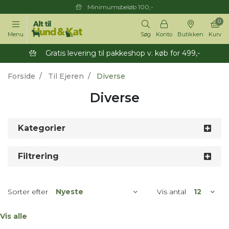
Minimumsbeløb 100,-
0
Menu
Søg
Konto
Butikken
Kurv
Gratis levering til pakkeshop v. køb for 499,-
Forside
Til Ejeren
Diverse
Diverse
Kategorier
Filtrering
Sorter efter
Vis antal
Vis alle