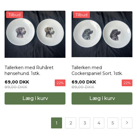
Tilbud
Tilbud
Tallerken med Ruhåret
Tallerken med
hønsehund. 1stk.
Cockerspaniel Sort. 1stk.
69,00 DKK
69,00 DKK
22%
22%
89,00 DKK
89,00 DKK
Læg i kurv
Læg i kurv
1
2
3
4
5