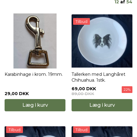
12
af
54
Tilbud
Karabinhage i krom. 19mm.
Tallerken med Langhåret
Chihuahua. 1stk.
69,00 DKK
22%
29,00 DKK
89,00 DKK
Læg i kurv
Læg i kurv
Tilbud
Tilbud