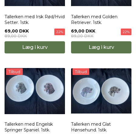
Tallerken med Irsk Rød/Hvid
Tallerken med Golden
Setter. 1stk.
Retriever. 1stk.
69,00 DKK
69,00 DKK
22%
22%
89,00 DKK
89,00 DKK
Læg i kurv
Læg i kurv
Tilbud
Tilbud
Tallerken med Engelsk
Tallerken med Glat
Springer Spaniel. 1stk.
Hønsehund. 1stk.