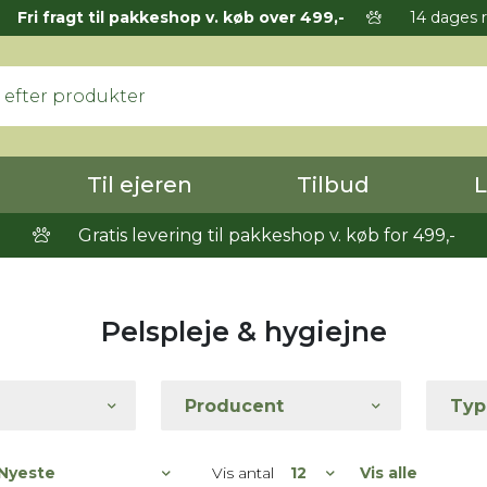
Fri fragt til pakkeshop v. køb over 499,-
14 dages r
Til ejeren
Tilbud
L
Gratis levering til pakkeshop v. køb for 499,-
Pelspleje & hygiejne
Producent
Typ
Vis antal
Vis alle