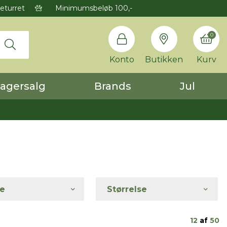
eturret
Minimumsbeløb 100,-
0
Konto
Butikken
Kurv
agersalg
Brands
Jul
e
Størrelse
12
af
50