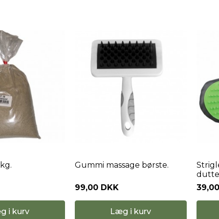
kg.
Gummi massage børste.
Strig
dutte
99,00 DKK
39,0
g i kurv
Læg i kurv