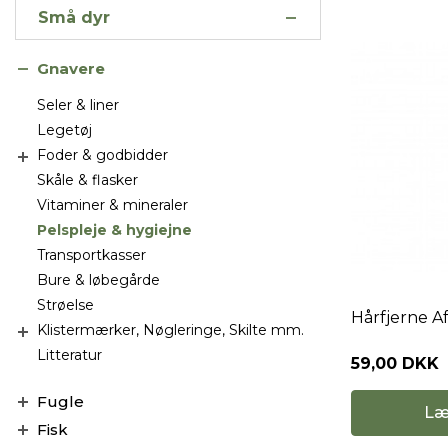
Små dyr
Gnavere
Seler & liner
Legetøj
Foder & godbidder
Skåle & flasker
Vitaminer & mineraler
Pelspleje & hygiejne
Transportkasser
Bure & løbegårde
Strøelse
Hårfjerne Af
Klistermærker, Nøgleringe, Skilte mm.
Litteratur
59,00 DKK
Fugle
Læ
Fisk