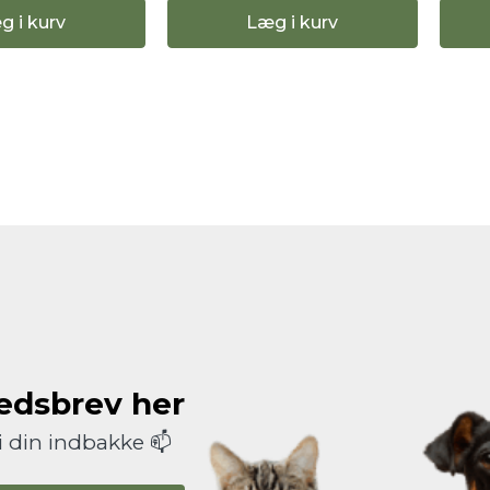
g i kurv
Læg i kurv
hedsbrev her
i din indbakke 📫