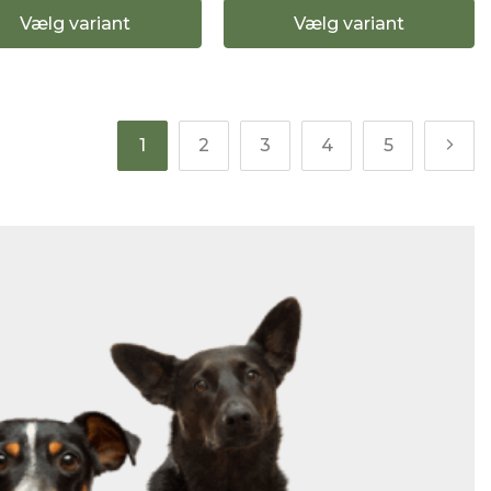
Vælg variant
Vælg variant
1
2
3
4
5