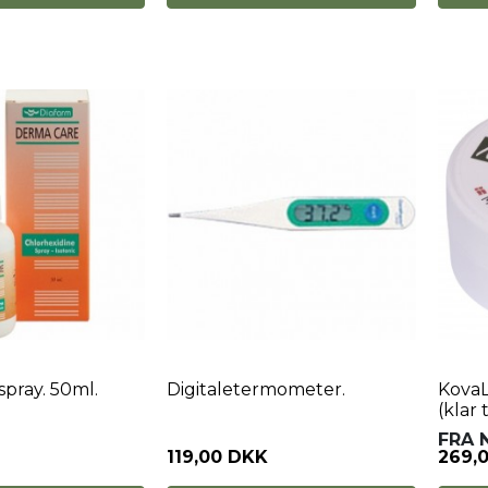
spray. 50ml.
Digitaletermometer.
KovaL
(klar 
FRA
119,00 DKK
269,