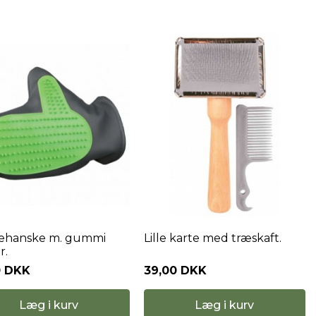
lehanske m. gummi
Lille karte med træskaft.
r.
0 DKK
39,00 DKK
Læg i kurv
Læg i kurv