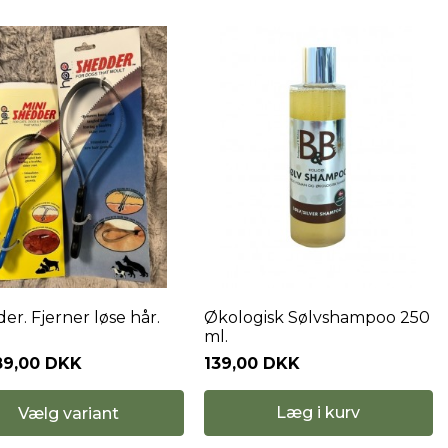
er. Fjerner løse hår.
Økologisk Sølvshampoo 250
ml.
89,00 DKK
139,00 DKK
Læg i kurv
Vælg variant