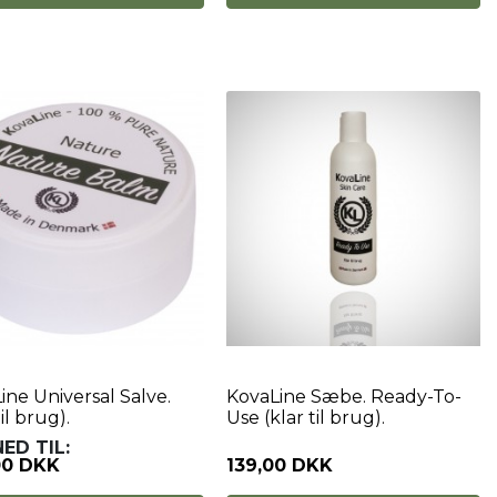
ine Universal Salve.
KovaLine Sæbe. Ready-To-
til brug).
Use (klar til brug).
NED TIL:
00 DKK
139,00 DKK