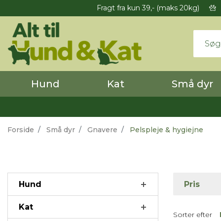
Fragt fra kun 39,- (maks 20kg)
Hund
Kat
Små dyr
Forside
Små dyr
Gnavere
Pelspleje & hygiejne
Hund
Pris
Kat
Sorter efter