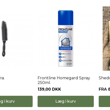
ra.
Frontline Homegard Spray
Shedd
250ml.
139,00 DKK
FRA
g i kurv
Læg i kurv