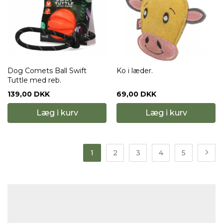
Dog Comets Ball Swift
Ko i læder.
Tuttle med reb.
139,00 DKK
69,00 DKK
Læg i kurv
Læg i kurv
1
2
3
4
5