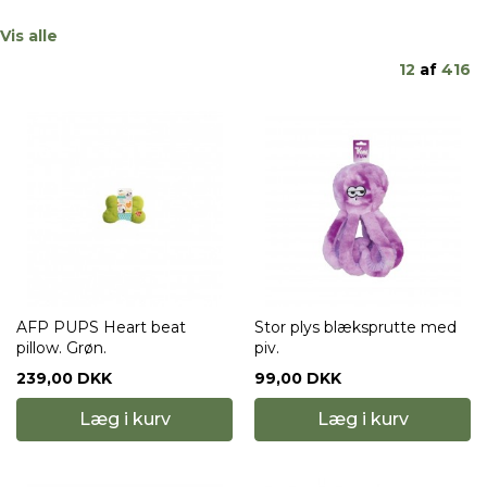
Vis alle
12
af
416
AFP PUPS Heart beat
Stor plys blæksprutte med
pillow. Grøn.
piv.
239,00 DKK
99,00 DKK
Læg i kurv
Læg i kurv