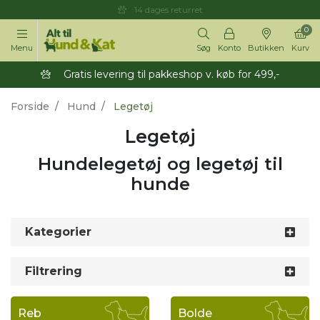
14 dages returret
0
Menu
Søg
Konto
Butikken
Kurv
Gratis levering til pakkeshop v. køb for 499,-
Forside
Hund
Legetøj
Legetøj
Hundelegetøj og legetøj til
hunde
Kategorier
Filtrering
Reb
Bolde