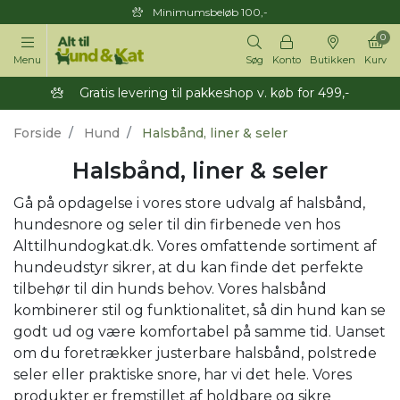
Minimumsbeløb 100,-
0
Menu
Søg
Konto
Butikken
Kurv
Gratis levering til pakkeshop v. køb for 499,-
Forside
Hund
Halsbånd, liner & seler
Halsbånd, liner & seler
Gå på opdagelse i vores store udvalg af halsbånd,
hundesnore og seler til din firbenede ven hos
Alttilhundogkat.dk. Vores omfattende sortiment af
hundeudstyr sikrer, at du kan finde det perfekte
tilbehør til din hunds behov. Vores halsbånd
kombinerer stil og funktionalitet, så din hund kan se
godt ud og være komfortabel på samme tid. Uanset
om du foretrækker justerbare halsbånd, polstrede
seler eller praktiske snore, har vi det hele. Vores
produkter er fremstillet af holdbare og sikre