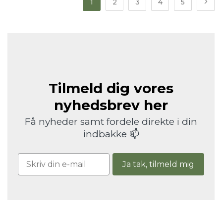
1
2
3
4
5
Tilmeld dig vores
nyhedsbrev her
Få nyheder samt fordele direkte i din
indbakke 📫
Ja tak, tilmeld mig