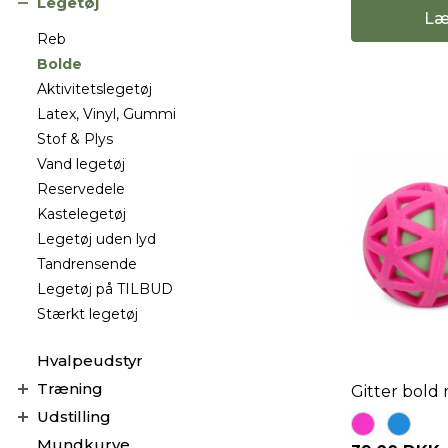
Legetøj
Læ
Reb
Bolde
Aktivitetslegetøj
Latex, Vinyl, Gummi
Stof & Plys
Vand legetøj
Reservedele
Kastelegetøj
Legetøj uden lyd
Tandrensende
Legetøj på TILBUD
Stærkt legetøj
Hvalpeudstyr
Træning
Gitter bold m
Udstilling
Mundkurve