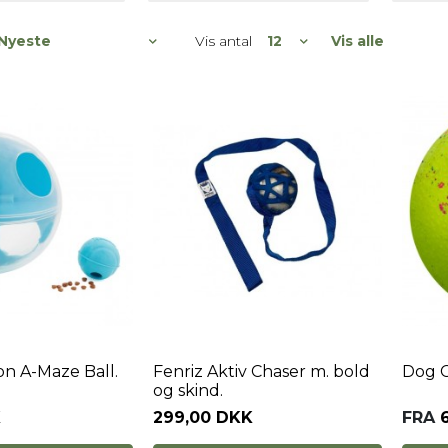
Vis antal
Vis alle
on A-Maze Ball.
Fenriz Aktiv Chaser m. bold
Dog C
og skind.
K
299,00 DKK
FRA