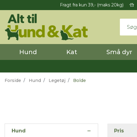
Fragt fra kun 39,- (maks 20kg)
Hund
Kat
Små dyr
Forside
Hund
Legetøj
Bolde
Hund
Pris