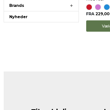
Brands
FRA
229,0
Nyheder
Væl