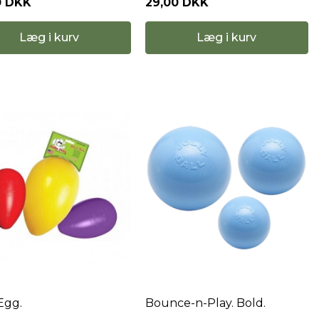
0 DKK
29,00 DKK
Læg i kurv
Læg i kurv
 Egg.
Bounce-n-Play. Bold.