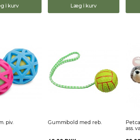
g i kurv
Læg i kurv
. piv.
Gummibold med reb.
Petca
ass. v