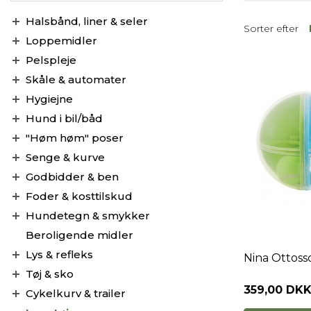
Halsbånd, liner & seler
Sorter efter
Loppemidler
Pelspleje
Skåle & automater
Hygiejne
Hund i bil/båd
"Høm høm" poser
Senge & kurve
Godbidder & ben
Foder & kosttilskud
Hundetegn & smykker
Beroligende midler
Lys & refleks
Nina Ottoss
Tøj & sko
359,00 DK
Cykelkurv & trailer