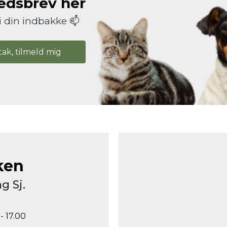
hedsbrev her
i din indbakke 📫
tak, tilmeld mig
ken
g Sj.
- 17.00