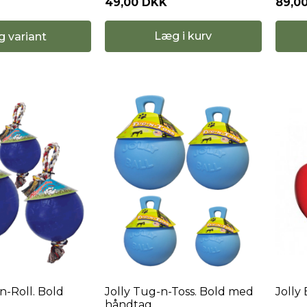
49,00 DKK
89,0
Læg i kurv
g variant
n-Roll. Bold
Jolly Tug-n-Toss. Bold med
Jolly
håndtag.