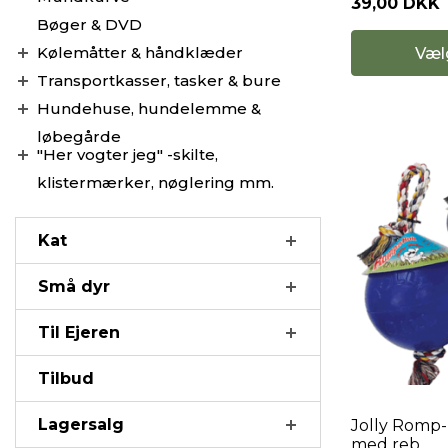
39,00 DKK
Bøger & DVD
Kølemåtter & håndklæder
Væl
Transportkasser, tasker & bure
Hundehuse, hundelemme &
løbegårde
"Her vogter jeg" -skilte,
klistermærker, nøglering mm.
Kat
Små dyr
Til Ejeren
Tilbud
Lagersalg
Jolly Romp-
med reb.