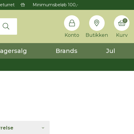
eturret
Minimumsbeløb 100,-
0
Konto
Butikken
Kurv
agersalg
Brands
Jul
rrelse