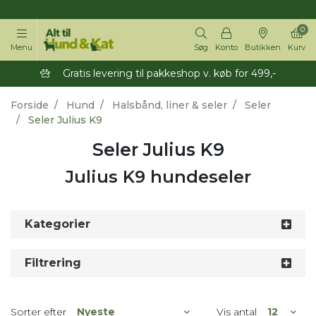
14 dages returret
0
Menu
Søg
Konto
Butikken
Kurv
Gratis levering til pakkeshop v. køb for 499,-
Forside
Hund
Halsbånd, liner & seler
Seler
Seler Julius K9
Seler Julius K9
Julius K9 hundeseler
Kategorier
Filtrering
Sorter efter
Vis antal