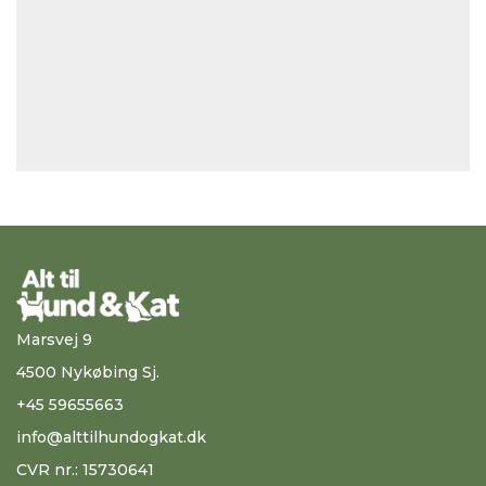
Marsvej 9
4500 Nykøbing Sj.
+45 59655663
info@alttilhundogkat.dk
CVR nr.: 15730641