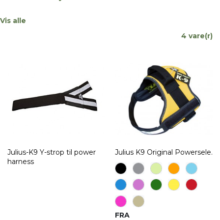
Vis alle
4 vare(r)
Julius-K9 Y-strop til power
Julius K9 Original Powersele.
harness
FRA