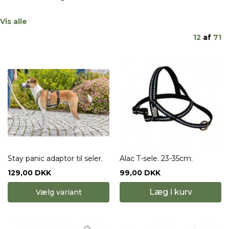
Vis alle
12
af
71
Stay panic adaptor til seler.
Alac T-sele. 23-35cm.
129,00 DKK
99,00 DKK
Læg i kurv
Vælg variant