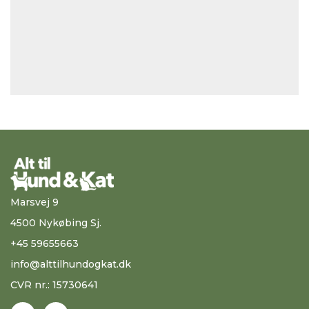
Marsvej 9
4500 Nykøbing Sj.
+45 59655663
info@alttilhundogkat.dk
CVR nr.: 15730641