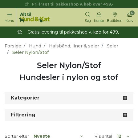
Fri fragt til pakkeshop v. køb over 499,-
0
Menu
Søg
Konto
Butikken
Kurv
Gratis levering til pakkeshop v. køb for 499,-
Forside
Hund
Halsbånd, liner & seler
Seler
Seler Nylon/Stof
Seler Nylon/Stof
Hundesler i nylon og stof
Kategorier
Filtrering
Sorter efter
Vis antal