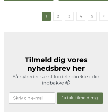
1
2
3
4
5
Tilmeld dig vores
nyhedsbrev her
Få nyheder samt fordele direkte i din
indbakke 📫
Ja tak, tilmeld mig