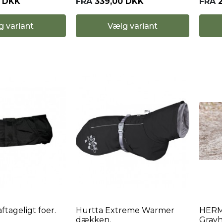
FRA
339,00 DKK
FRA
0 DKK
Vælg variant
g variant
tageligt foer.
Hurtta Extreme Warmer
HERMY
dækken.
Grav