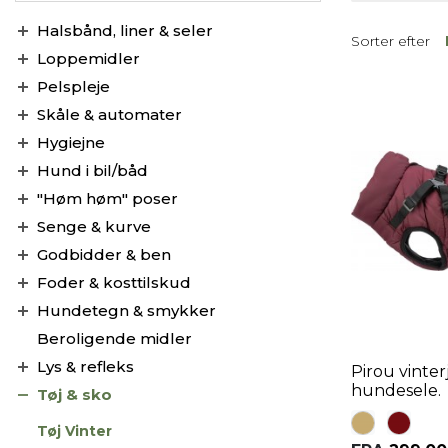
Halsbånd, liner & seler
Sorter efter
Loppemidler
Pelspleje
Skåle & automater
Hygiejne
Hund i bil/båd
"Høm høm" poser
Senge & kurve
Godbidder & ben
Foder & kosttilskud
Hundetegn & smykker
Beroligende midler
Lys & refleks
Pirou vinte
hundesele.
Tøj & sko
Tøj Vinter