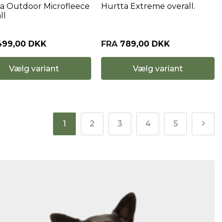
a Outdoor Microfleece
Hurtta Extreme overall.
ll
499,00 DKK
FRA
789,00 DKK
Vælg variant
Vælg variant
1
2
3
4
5