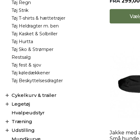
FRA
299,0
Tøj Regn
Tøj Strik
Væl
Tøj T-shirts & hættetrøjer
Tøj Heldragter m. ben
Tøj Kasket & Solbriller
Tøj Hurtta
Tøj Sko & Strømper
Restsalg
Tøj fest & sjov
Tøj køledækkener
Tøj Beskyttelsesdragter
Cykelkurv & trailer
Legetøj
Hvalpeudstyr
Træning
Udstilling
Jakke med af
Små hunde.
Mundkurve