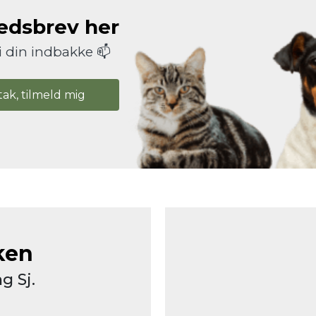
hedsbrev her
i din indbakke 📫
tak, tilmeld mig
ken
g Sj.