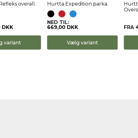
Refleks overall.
Hurtta Expedition parka.
Hurtt
Overa
NED TIL:
0 DKK
FRA
669,00 DKK
g variant
Vælg variant