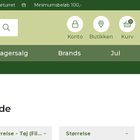
eturret
Minimumsbeløb 100,-
0
Konto
Butikken
Kurv
agersalg
Brands
Jul
nde
Størrelse - Tøj (filtrering)
Størrelse