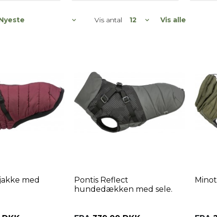
Vis antal
Vis alle
rjakke med
Pontis Reflect
Mino
hundedækken med sele.