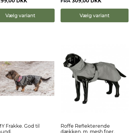
299,00 DKK
FRA
309,00 DKK
Vælg variant
Vælg variant
 Frakke. God til
Roffe Reflekterende
hund.
dækken, m. mesh foer.