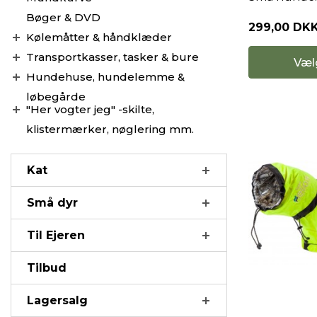
Bøger & DVD
299,00 DK
Kølemåtter & håndklæder
Transportkasser, tasker & bure
Væl
Hundehuse, hundelemme &
løbegårde
"Her vogter jeg" -skilte,
klistermærker, nøglering mm.
Kat
Små dyr
Til Ejeren
Tilbud
Lagersalg