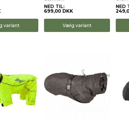
NED TIL:
NED T
K
699,00 DKK
249,
g variant
Vælg variant