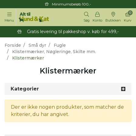
Minimumsbeløb 100,-
0
Menu
Søg
Konto
Butikken
Kurv
Gratis levering til pakkeshop v. køb for 499,-
Forside
Små dyr
Fugle
Klistermærker, Nøgleringe, Skilte mm.
Klistermærker
Klistermærker
Kategorier
Der er ikke nogen produkter, som matcher de
kriterier, du har angivet.