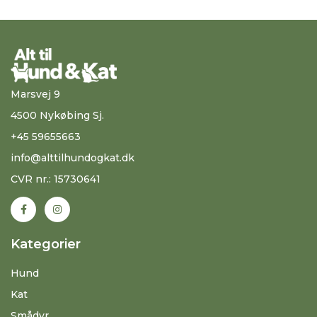
Marsvej 9
4500 Nykøbing Sj.
+45 59655663
info@alttilhundogkat.dk
CVR nr.: 15730641
Kategorier
Hund
Kat
Smådyr