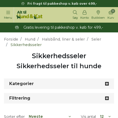
Fri fragt til pakkeshop v. køb over 499,-
0
Menu
Søg
Konto
Butikken
Kurv
Gratis levering til pakkeshop v. køb for 499,-
Forside
Hund
Halsbånd, liner & seler
Seler
Sikkerhedsseler
Sikkerhedsseler
Sikkerhedsseler til hunde
Kategorier
Filtrering
Sorter efter
Vis antal