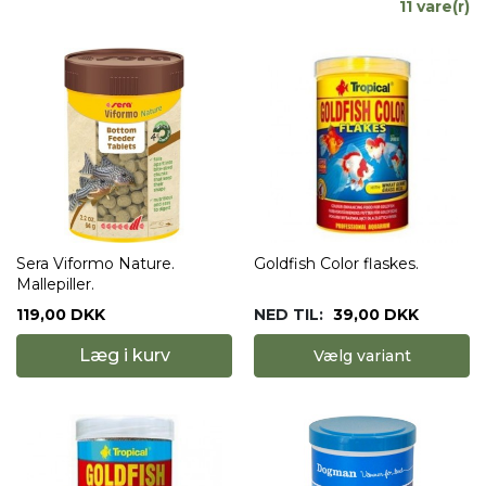
11 vare(r)
Sera Viformo Nature.
Goldfish Color flaskes.
Mallepiller.
119,00 DKK
NED TIL:
39,00 DKK
Læg i kurv
Vælg variant