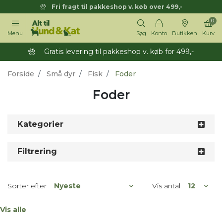
Fri fragt til pakkeshop v. køb over 499,-
0
Menu
Søg
Konto
Butikken
Kurv
Gratis levering til pakkeshop v. køb for 499,-
Forside
Små dyr
Fisk
Foder
Foder
Kategorier
Filtrering
Sorter efter
Vis antal
Vis alle