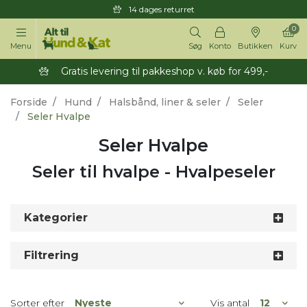
14 dages returret
0
Menu
Søg
Konto
Butikken
Kurv
Gratis levering til pakkeshop v. køb for 499,-
Forside
Hund
Halsbånd, liner & seler
Seler
Seler Hvalpe
Seler Hvalpe
Seler til hvalpe - Hvalpeseler
Kategorier
Filtrering
Sorter efter
Vis antal