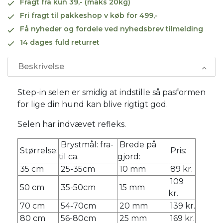
Fragt fra kun 39,- (maks 20kg)
Fri fragt til pakkeshop v køb for 499,-
Få nyheder og fordele ved nyhedsbrev tilmelding
14 dages fuld returret
Beskrivelse
Step-in selen er smidig at indstille så pasformen
for lige din hund kan blive rigtigt god.
Selen har indvævet refleks.
Brystmål: fra-
Brede på
Størrelse:
Pris:
til ca.
gjord:
35 cm
25-35cm
10 mm
89 kr.
109
50 cm
35-50cm
15 mm
kr.
70 cm
54-70cm
20 mm
139 kr.
80 cm
56-80cm
25 mm
169 kr.