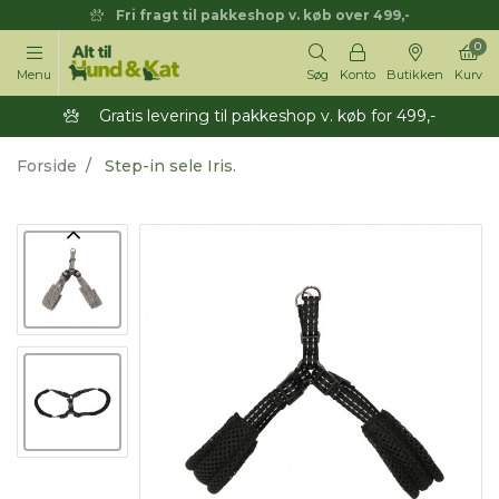
Fri fragt til pakkeshop v. køb over 499,-
0
Menu
Søg
Konto
Butikken
Kurv
Gratis levering til pakkeshop v. køb for 499,-
Forside
Step-in sele Iris.