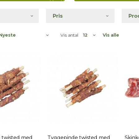
Pris
Pro
Vis antal
Vis alle
 twisted med
Tyggepinde twisted med
Skin