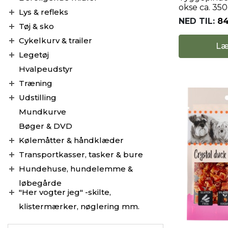
okse ca. 350
Lys & refleks
NED TIL:
84
Tøj & sko
Cykelkurv & trailer
Læ
Legetøj
Hvalpeudstyr
Træning
Udstilling
Mundkurve
Bøger & DVD
Kølemåtter & håndklæder
Transportkasser, tasker & bure
Hundehuse, hundelemme &
løbegårde
"Her vogter jeg" -skilte,
klistermærker, nøglering mm.