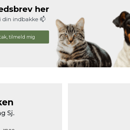
hedsbrev her
i din indbakke 📫
tak, tilmeld mig
ken
g Sj.