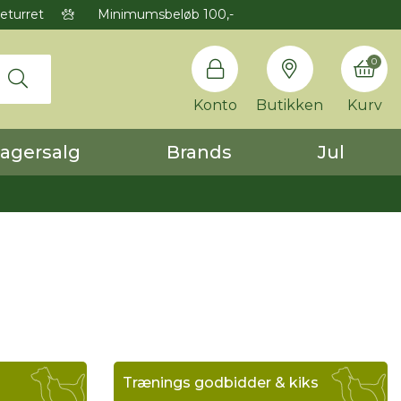
eturret
Minimumsbeløb 100,-
0
Konto
Butikken
Kurv
agersalg
Brands
Jul
Trænings godbidder & kiks