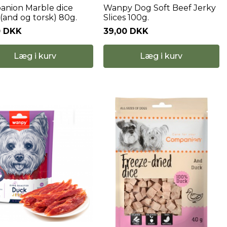
nion Marble dice
Wanpy Dog Soft Beef Jerky
(and og torsk) 80g.
Slices 100g.
0 DKK
39,00 DKK
Læg i kurv
Læg i kurv