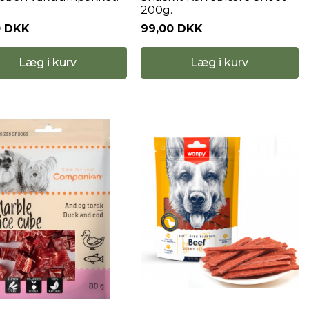
200g.
0 DKK
99,00 DKK
Læg i kurv
Læg i kurv