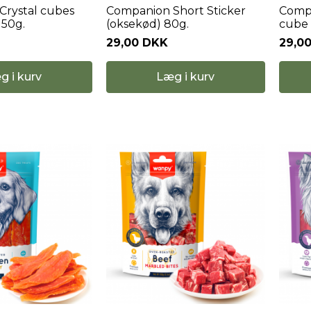
Crystal cubes
Companion Short Sticker
Compa
 50g.
(oksekød) 80g.
cube 
29,00 DKK
29,0
g i kurv
Læg i kurv