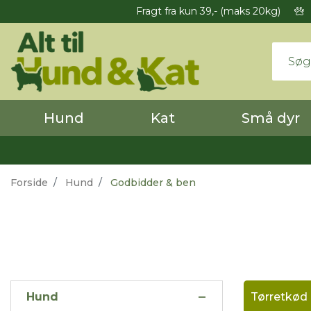
Fragt fra kun 39,- (maks 20kg)
Hund
Kat
Små dyr
Forside
Hund
Godbidder & ben
Hund
Tørretkød