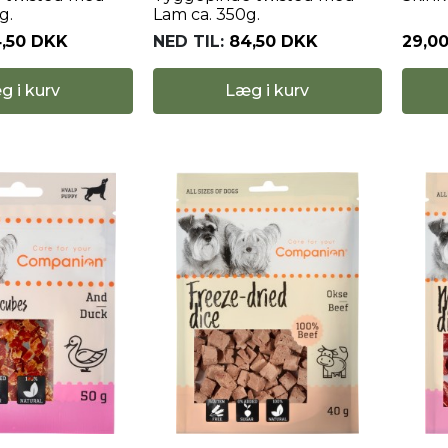
g.
Lam ca. 350g.
,50 DKK
NED TIL:
84,50 DKK
29,0
g i kurv
Læg i kurv