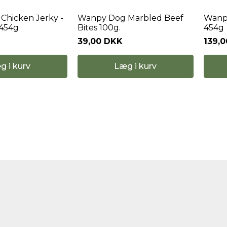
Chicken Jerky -
Wanpy Dog Marbled Beef
Wanpy
 454g
Bites 100g.
454g
39,00 DKK
139,
g i kurv
Læg i kurv