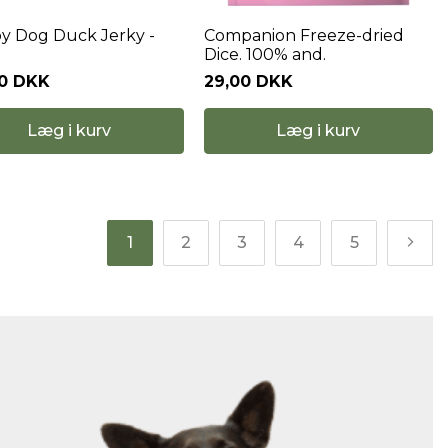
 Dog Duck Jerky -
Companion Freeze-dried
Dice. 100% and.
00 DKK
29,00 DKK
Læg i kurv
Læg i kurv
1
2
3
4
5