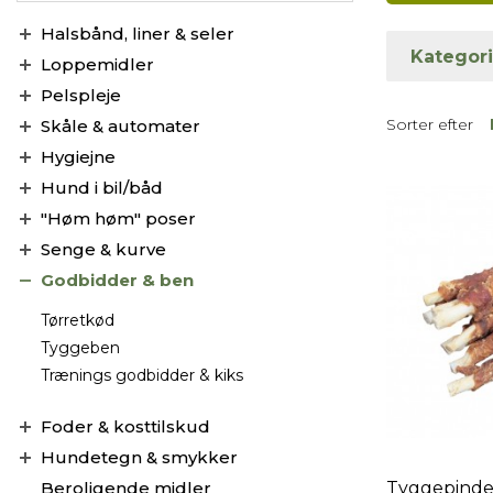
Halsbånd, liner & seler
Kategori
Loppemidler
Pelspleje
Sorter efter
Skåle & automater
Hygiejne
Hund i bil/båd
"Høm høm" poser
Senge & kurve
Godbidder & ben
Tørretkød
Tyggeben
Trænings godbidder & kiks
Foder & kosttilskud
Hundetegn & smykker
Beroligende midler
Tyggepinde