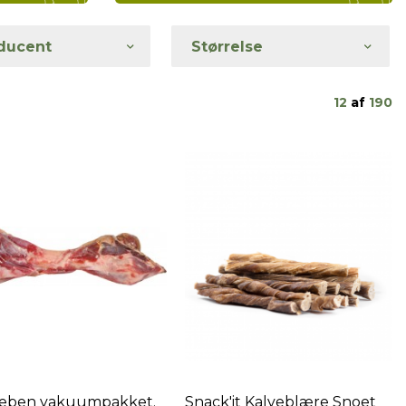
ducent
Størrelse
12
af
190
keben vakuumpakket.
Snack'it Kalveblære Snoet