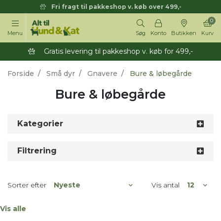
Fri fragt til pakkeshop v. køb over 499,-
0
Menu
Søg
Konto
Butikken
Kurv
Gratis levering til pakkeshop v. køb for 499,-
Forside
Små dyr
Gnavere
Bure & løbegårde
Bure & løbegårde
Kategorier
Filtrering
Sorter efter
Vis antal
Vis alle