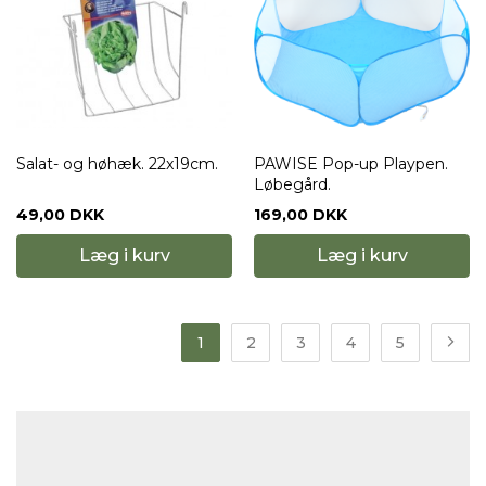
Salat- og høhæk. 22x19cm.
PAWISE Pop-up Playpen.
Løbegård.
49,00 DKK
169,00 DKK
Læg i kurv
Læg i kurv
1
2
3
4
5