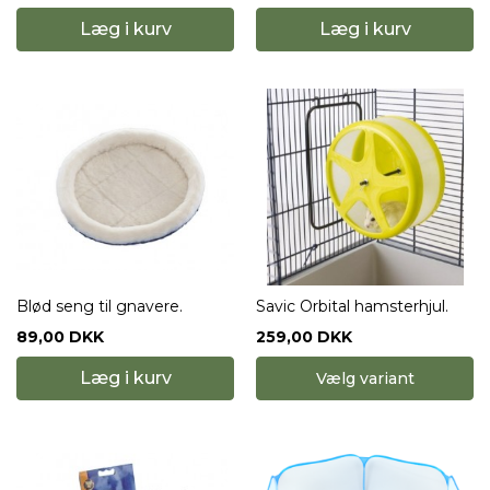
Læg i kurv
Læg i kurv
Blød seng til gnavere.
Savic Orbital hamsterhjul.
89,00 DKK
259,00 DKK
Læg i kurv
Vælg variant