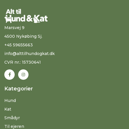
Marsvej 9
4500 Nykøbing Sj.
+45 59655663
info@alttilhundogkat.dk
CVR nr.: 15730641
Kategorier
Hund
Kat
Smådyr
Til ejeren