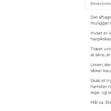
Beskrivel
Det aftag
muliggør o
Huset er 
harpikskan
Træet und
at sikre, a
Limen, der
sikker kau
Skab et tr
hamster m
lege- og s
Mål ca. 35