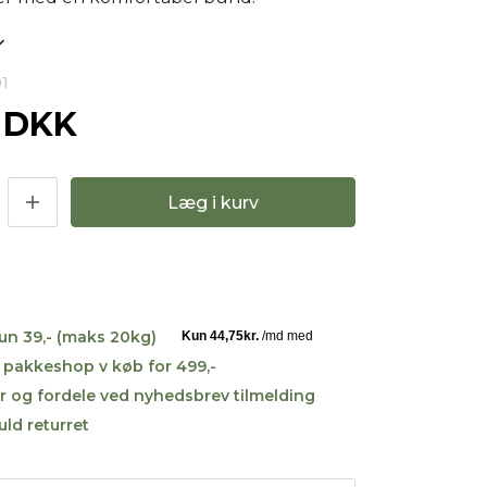
01
0 DKK
Læg i kurv
kun 39,- (maks 20kg)
til pakkeshop v køb for 499,-
r og fordele ved nyhedsbrev tilmelding
uld returret