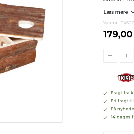
Læs mere
Varenr.: TX62
179,0
Fragt fra 
Fri fragt 
Få nyhede
14 dages f