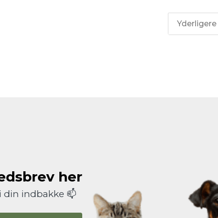
Yderligere
hedsbrev her
i din indbakke 📫