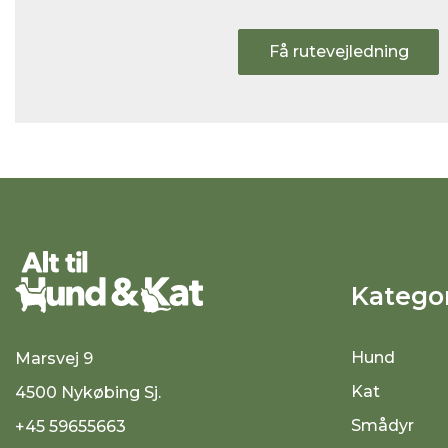
Få rutevejledning
Kategor
Hund
Marsvej 9
Kat
4500 Nykøbing Sj.
Smådyr
+45 59655663