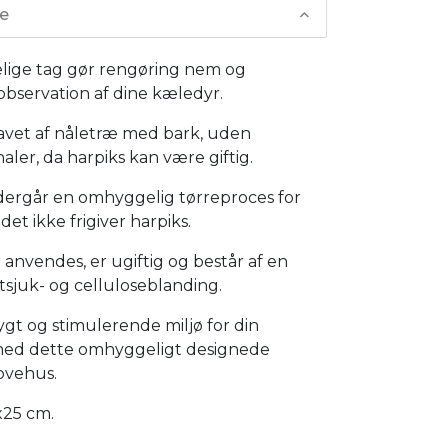
se
elige tag gør rengøring nem og
bservation af dine kæledyr.
lavet af nåletræ med bark, uden
aler, da harpiks kan være giftig.
ergår en omhyggelig tørreproces for
t det ikke frigiver harpiks.
 anvendes, er ugiftig og består af en
tsjuk- og celluloseblanding.
ygt og stimulerende miljø for din
ed dette omhyggeligt designede
ovehus.
x25 cm.