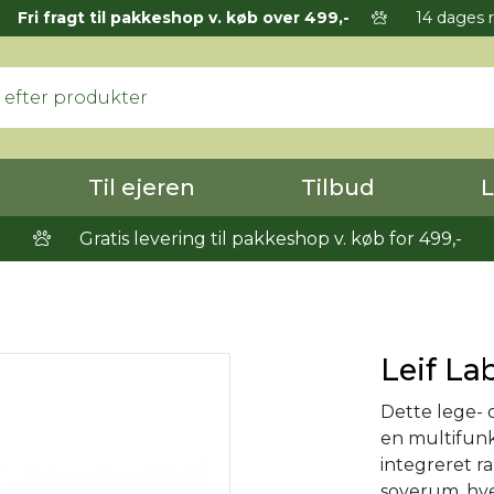
Fri fragt til pakkeshop v. køb over 499,-
14 dages r
Til ejeren
Tilbud
L
Gratis levering til pakkeshop v. køb for 499,-
Leif La
Dette lege- 
en multifunk
integreret 
soverum, hv