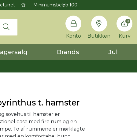
eturret
Minimumsbeløb 100,-
0
Konto
Butikken
Kurv
agersalg
Brands
Jul
byrinthus t. hamster
og sovehus til hamster er
tionel oase med fire rum og en
rampe. To af rummene er mørklagte
er med en komfortabel bund.