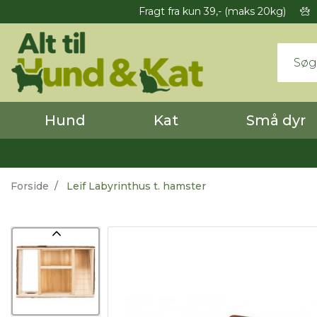
Fragt fra kun 39,- (maks 20kg)
Hund
Kat
Små dyr
Forside
Leif Labyrinthus t. hamster