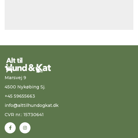
Marsvej 9
4500 Nykøbing Sj.
+45 59655663
info@alttilhundogkat.dk
CVR nr.: 15730641