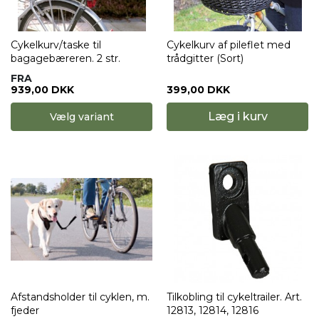
Cykelkurv/taske til
Cykelkurv af pileflet med
bagagebæreren. 2 str.
trådgitter (Sort)
FRA
939,00 DKK
399,00 DKK
Læg i kurv
Vælg variant
Afstandsholder til cyklen, m.
Tilkobling til cykeltrailer. Art.
fjeder
12813, 12814, 12816