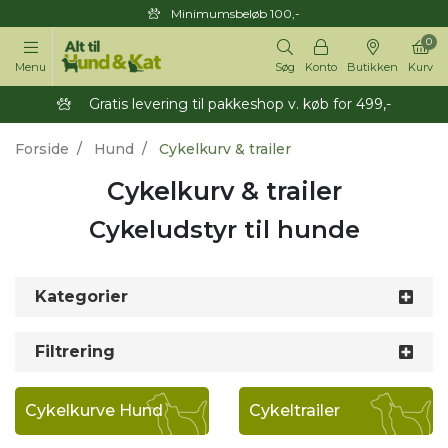
Minimumsbeløb 100,-
0
Menu
Søg
Konto
Butikken
Kurv
Gratis levering til pakkeshop v. køb for 499,-
Forside
Hund
Cykelkurv & trailer
Cykelkurv & trailer
Cykeludstyr til hunde
Kategorier
Filtrering
Cykelkurve Hund
Cykeltrailer