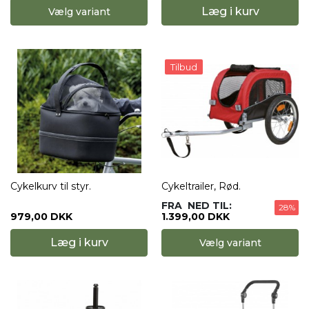
Læg i kurv
Vælg variant
Tilbud
Cykelkurv til styr.
Cykeltrailer, Rød.
FRA
NED TIL:
28%
979,00 DKK
1.399,00 DKK
Læg i kurv
Vælg variant