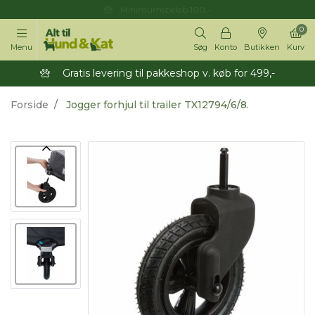
Minimumsbeløb 100,-
0
Menu
Søg
Konto
Butikken
Kurv
Gratis levering til pakkeshop v. køb for 499,-
Forside
Jogger forhjul til trailer TX12794/6/8.