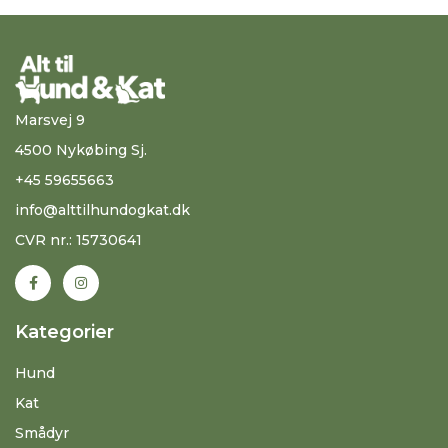
Marsvej 9
4500 Nykøbing Sj.
+45 59655663
info@alttilhundogkat.dk
CVR nr.: 15730641
Kategorier
Hund
Kat
Smådyr