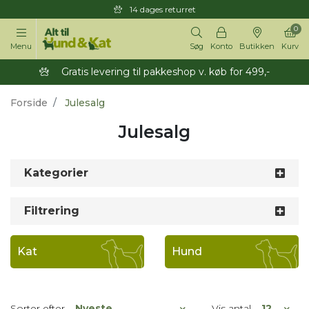
14 dages returret
0
Menu
Søg
Konto
Butikken
Kurv
Gratis levering til pakkeshop v. køb for 499,-
Forside
Julesalg
Julesalg
Kategorier
Filtrering
Kat
Hund
Sorter efter
Vis antal