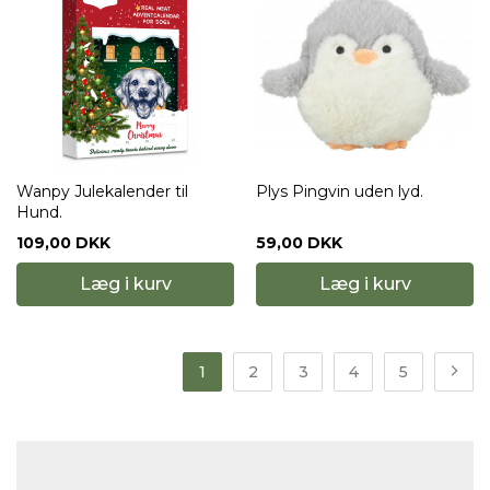
Wanpy Julekalender til
Plys Pingvin uden lyd.
Hund.
109,00 DKK
59,00 DKK
Læg i kurv
Læg i kurv
1
2
3
4
5