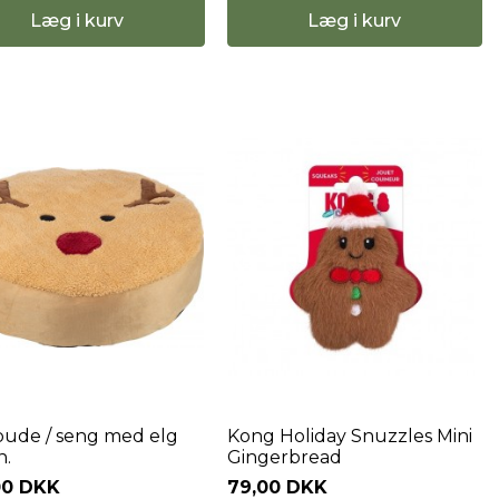
Læg i kurv
Læg i kurv
pude / seng med elg
Kong Holiday Snuzzles Mini
n.
Gingerbread
00 DKK
79,00 DKK