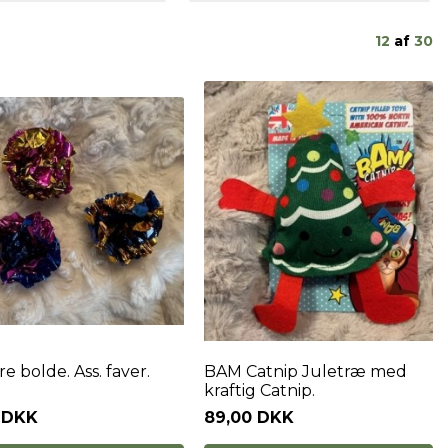
12
af
30
re bolde. Ass. faver.
BAM Catnip Juletræ med
kraftig Catnip.
0 DKK
89,00 DKK