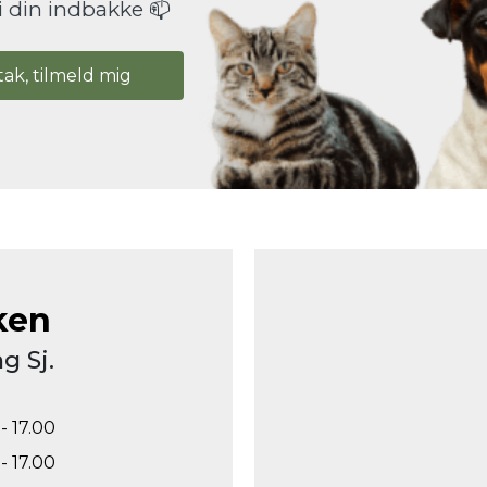
i din indbakke 📫
tak, tilmeld mig
ken
g Sj.
- 17.00
- 17.00