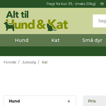
Fragt fra kun 39,- (maks 20kg)
Hund
Kat
Små dyr
Forside
Julesalg
Kat
Hund
Pris