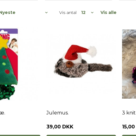
Vis antal
Vis alle
æ.
Julemus.
3 knit
39,00 DKK
15,0