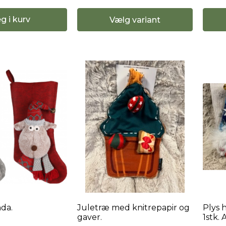
g i kurv
Vælg variant
da.
Juletræ med knitrepapir og
Plys 
gaver.
1stk. 