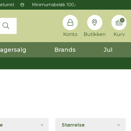
eturret
Minimumsbeløb 100,-
0
Konto
Butikken
Kurv
agersalg
Brands
Jul
e
Størrelse