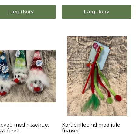
Læg i kurv
Læg i kurv
hoved med nissehue.
Kort drillepind med jule
Ass. farve.
frynser.