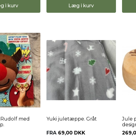
g i kurv
Læg i kurv
 Rudolf med
Yuki juletæppe. Gråt
Jule 
p.
desig
FRA
69,00 DKK
269,