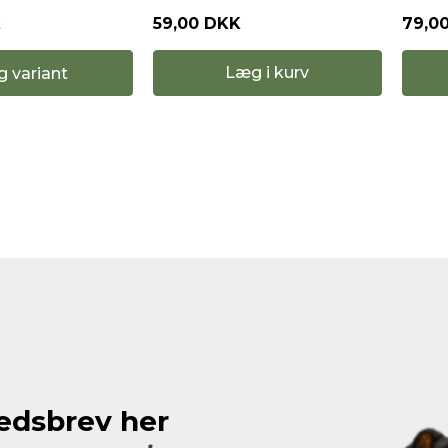
59,00 DKK
79,0
K
Læg i kurv
g variant
hedsbrev her