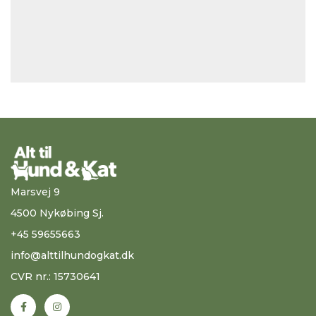
Marsvej 9
4500 Nykøbing Sj.
+45 59655663
info@alttilhundogkat.dk
CVR nr.: 15730641