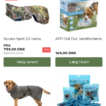
Siccaro Spirit 2,0 camo.
AFP Chill Out. Vandfontæne.
FRA
799,00 DKK
10%
149,00 DKK
889,00 DKK
Læg i kurv
Vælg variant