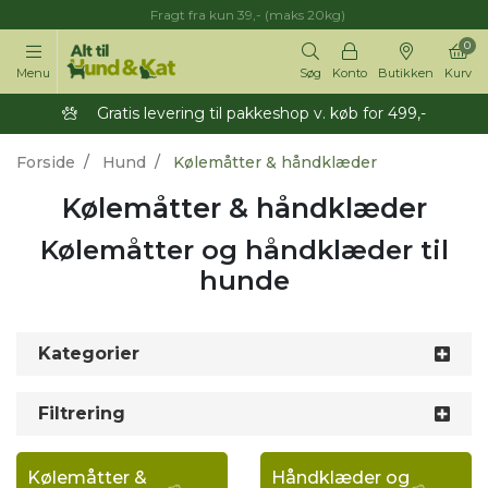
Fragt fra kun 39,- (maks 20kg)
0
Menu
Søg
Konto
Butikken
Kurv
Gratis levering til pakkeshop v. køb for 499,-
Forside
Hund
Kølemåtter & håndklæder
Kølemåtter & håndklæder
Kølemåtter og håndklæder til
hunde
Kategorier
Filtrering
Kølemåtter &
Håndklæder og