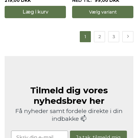
219,00 DKK
NED TIL:
99,00 DKK
Læg i kurv
Vælg variant
1
2
3
Tilmeld dig vores
nyhedsbrev her
Få nyheder samt fordele direkte i din
indbakke 📫
Ja tak, tilmeld mig