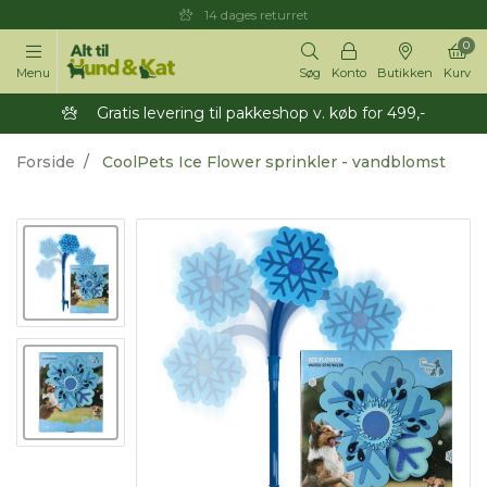
14 dages returret
0
Menu
Søg
Konto
Butikken
Kurv
Gratis levering til pakkeshop v. køb for 499,-
Forside
CoolPets Ice Flower sprinkler - vandblomst