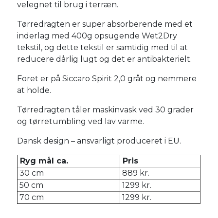
velegnet til brug i terræn.
Tørredragten er super absorberende med et
inderlag med 400g opsugende Wet2Dry
tekstil, og dette tekstil er samtidig med til at
reducere dårlig lugt og det er antibakterielt.
Foret er på Siccaro Spirit 2,0 gråt og nemmere
at holde.
Tørredragten tåler maskinvask ved 30 grader
og tørretumbling ved lav varme.
Dansk design – ansvarligt produceret i EU.
Ryg mål ca.
Pris
30 cm
889 kr.
50 cm
1299 kr.
70 cm
1299 kr.