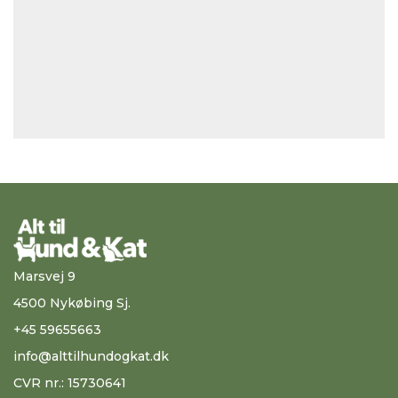
Marsvej 9
4500 Nykøbing Sj.
+45 59655663
info@alttilhundogkat.dk
CVR nr.: 15730641