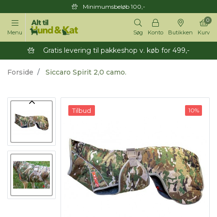
Minimumsbeløb 100,-
0
Menu
Søg
Konto
Butikken
Kurv
Gratis levering til pakkeshop v. køb for 499,-
Forside
Siccaro Spirit 2,0 camo.
Tilbud
10%