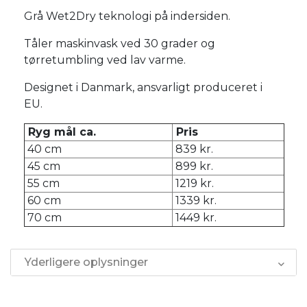
Grå Wet2Dry teknologi på indersiden.
Tåler maskinvask ved 30 grader og
tørretumbling ved lav varme.
Designet i Danmark, ansvarligt produceret i
EU.
Ryg mål ca.
Pris
40 cm
839 kr.
45 cm
899 kr.
55 cm
1219 kr.
60 cm
1339 kr.
70 cm
1449 kr.
Yderligere oplysninger