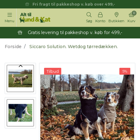
Fri fragt til pakkeshop v. køb over 499,-
0
Menu
Søg
Konto
Butikken
Kurv
Gratis levering til pakkeshop v. køb for 499,-
Forside
Siccaro Solution. Wetdog tørredækken.
Tilbud
5%