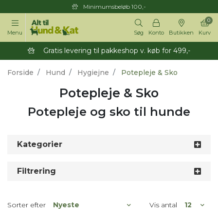
Minimumsbeløb 100,-
0
Menu
Søg
Konto
Butikken
Kurv
Gratis levering til pakkeshop v. køb for 499,-
Forside
Hund
Hygiejne
Potepleje & Sko
Potepleje & Sko
Potepleje og sko til hunde
Kategorier
Filtrering
Sorter efter
Vis antal