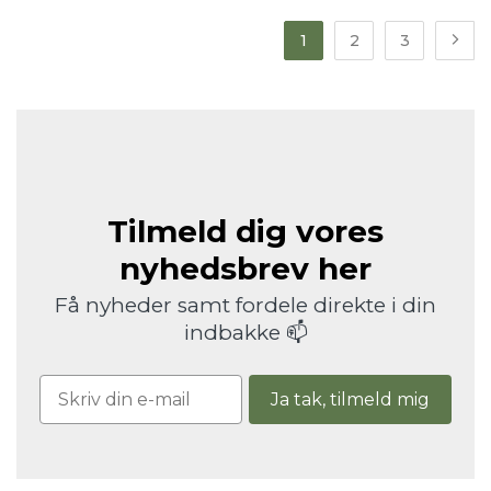
1
2
3
Tilmeld dig vores
nyhedsbrev her
Få nyheder samt fordele direkte i din
indbakke 📫
Ja tak, tilmeld mig