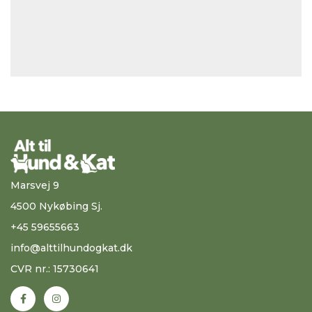
Marsvej 9
4500 Nykøbing Sj.
+45 59655663
info@alttilhundogkat.dk
CVR nr.: 15730641