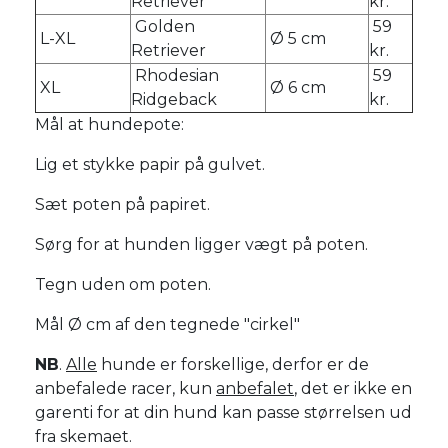
Retriever
kr.
Golden
59
L-XL
Ø 5 cm
Retriever
kr.
Rhodesian
59
XL
Ø 6 cm
Ridgeback
kr.
Mål at hundepote:
Lig et stykke papir på gulvet.
Sæt poten på papiret.
Sørg for at hunden ligger vægt på poten.
Tegn uden om poten.
Mål Ø cm af den tegnede "cirkel"
NB
.
Alle
hunde er forskellige, derfor er de
anbefalede racer, kun
anbefalet
, det er ikke en
garenti for at din hund kan passe størrelsen ud
fra skemaet.