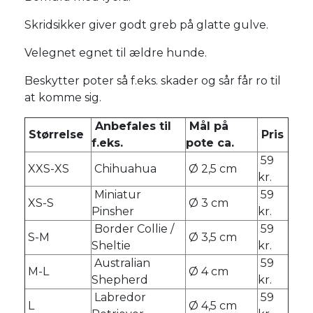
Skridsikker giver godt greb på glatte gulve.
Velegnet egnet til ældre hunde.
Beskytter poter så f.eks. skader og sår får ro til
at komme sig.
Anbefales til
Mål på
Størrelse
Pris
f.eks.
pote ca.
59
XXS-XS
Chihuahua
Ø 2,5 cm
kr.
Miniatur
59
XS-S
Ø 3 cm
Pinsher
kr.
Border Collie /
59
S-M
Ø 3,5 cm
Sheltie
kr.
Australian
59
M-L
Ø 4 cm
Shepherd
kr.
Labredor
59
L
Ø 4,5 cm