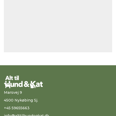
Marsvej 9
4500 Nykøbing Sj.
+45 59655663
info@alttilhundogkat.dk