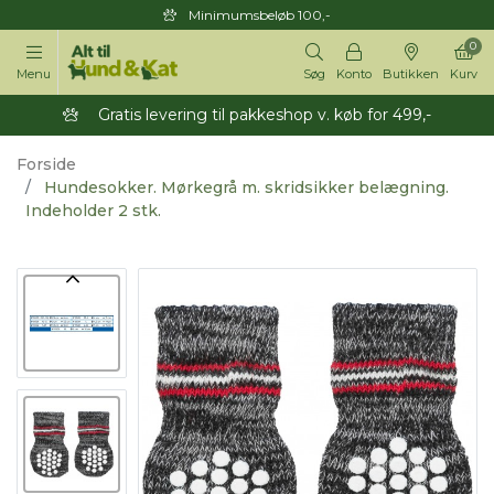
Minimumsbeløb 100,-
0
Menu
Søg
Konto
Butikken
Kurv
Gratis levering til pakkeshop v. køb for 499,-
Forside
Hundesokker. Mørkegrå m. skridsikker belægning.
Indeholder 2 stk.