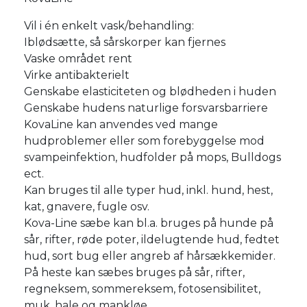
Vil i én enkelt vask/behandling:
Iblødsætte, så sårskorper kan fjernes
Vaske området rent
Virke antibakterielt
Genskabe elasticiteten og blødheden i huden
Genskabe hudens naturlige forsvarsbarriere
KovaLine kan anvendes ved mange
hudproblemer eller som forebyggelse mod
svampeinfektion, hudfolder på mops, Bulldogs
ect.
Kan bruges til alle typer hud, inkl. hund, hest,
kat, gnavere, fugle osv.
Kova-Line sæbe kan bl.a. bruges på hunde på
sår, rifter, røde poter, ildelugtende hud, fedtet
hud, sort bug eller angreb af hårsækkemider.
På heste kan sæbes bruges på sår, rifter,
regneksem, sommereksem, fotosensibilitet,
muk, hale og mankløe .