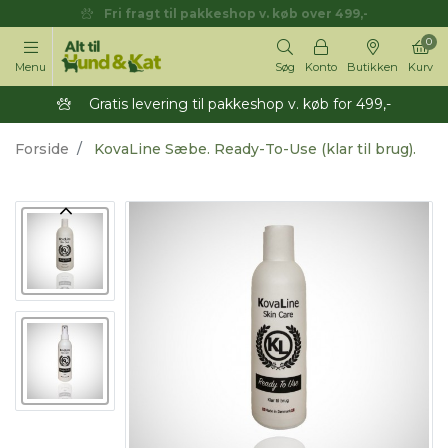
Fri fragt til pakkeshop v. køb over 499,-
0
Menu
Søg
Konto
Butikken
Kurv
Gratis levering til pakkeshop v. køb for 499,-
Forside
KovaLine Sæbe. Ready-To-Use (klar til brug).