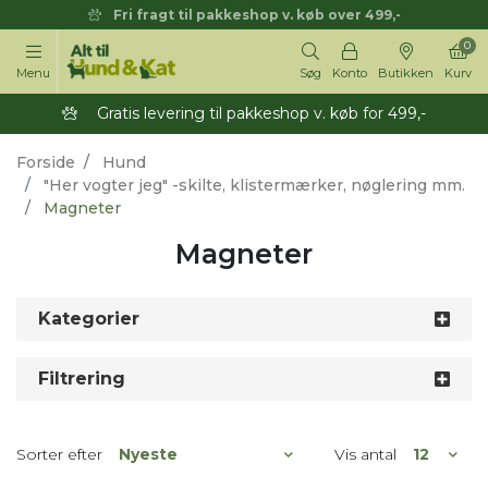
Fri fragt til pakkeshop v. køb over 499,-
0
Menu
Søg
Konto
Butikken
Kurv
Gratis levering til pakkeshop v. køb for 499,-
Forside
Hund
"Her vogter jeg" -skilte, klistermærker, nøglering mm.
Magneter
Magneter
Kategorier
Filtrering
Sorter efter
Vis antal