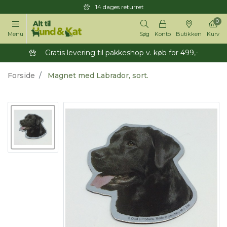
14 dages returret
0
Menu
Søg
Konto
Butikken
Kurv
Gratis levering til pakkeshop v. køb for 499,-
Forside
Magnet med Labrador, sort.