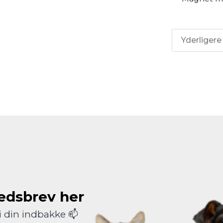
Yderligere
hedsbrev her
i din indbakke 📫