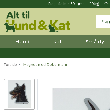
Fragt fra kun 39,- (maks 20kg)
Hund
Kat
Små dyr
Forside
Magnet med Dobermann