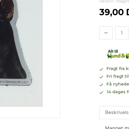
Varenr.: Mag
39,00
Fragt fra 
Fri fragt 
Få nyhede
14 dages f
Beskrivel
Magnet me