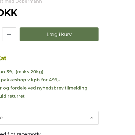
net med Dobermann
 DKK
Læg i kurv
kun 39,- (maks 20kg)
til pakkeshop v køb for 499,-
r og fordele ved nyhedsbrev tilmelding
uld returret
se
d flot racemotiv.