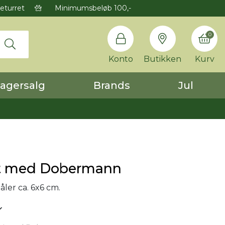
eturret
Minimumsbeløb 100,-
0
Konto
Butikken
Kurv
agersalg
Brands
Jul
t med Dobermann
er ca. 6x6 cm.