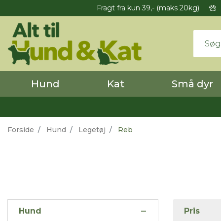
Fragt fra kun 39,- (maks 20kg)
Hund
Kat
Små dyr
Forside
Hund
Legetøj
Reb
Hund
Pris