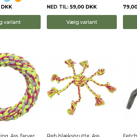
NED TIL:
59,00 DKK
79,0
0 DKK
Vælg variant
g variant
ing. Ass. farver.
Reb blæksprutte. Ass.
Fetch