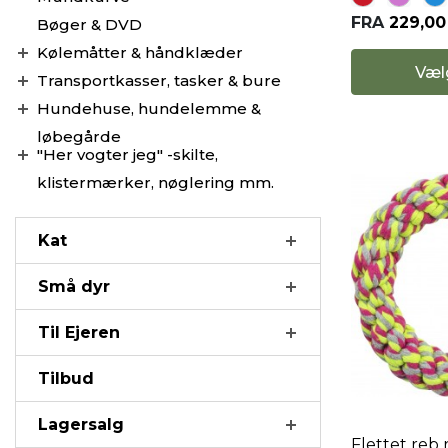
FRA
229,0
Bøger & DVD
Kølemåtter & håndklæder
Væl
Transportkasser, tasker & bure
Hundehuse, hundelemme &
løbegårde
"Her vogter jeg" -skilte,
klistermærker, nøglering mm.
Kat
Små dyr
Til Ejeren
Tilbud
Lagersalg
Flettet reb r