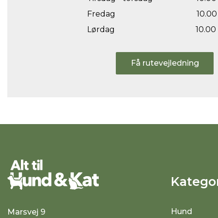
Fredag
10.00 
Lørdag
10.00 
Få rutevejledning
Kategor
Hund
Marsvej 9