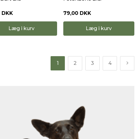
0 DKK
79,00 DKK
Læg i kurv
Læg i kurv
1
2
3
4