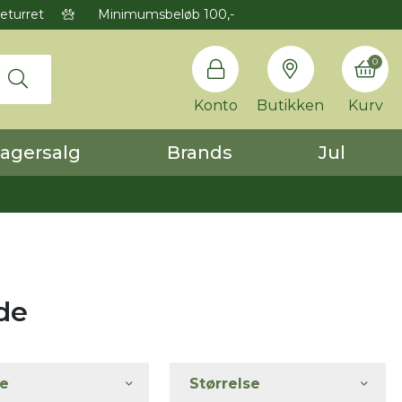
eturret
Minimumsbeløb 100,-
0
Konto
Butikken
Kurv
agersalg
Brands
Jul
de
e
Størrelse