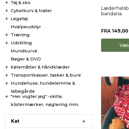
Tøj & sko
Læderhals
Cykelkurv & trailer
bandana.
Legetøj
Hvalpeudstyr
FRA
149,00
Træning
Udstilling
Væl
Mundkurve
Bøger & DVD
Kølemåtter & håndklæder
Transportkasser, tasker & bure
Hundehuse, hundelemme &
løbegårde
"Her vogter jeg" -skilte,
klistermærker, nøglering mm.
Kat