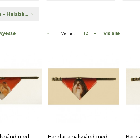
Størrelse - Halsbånd (filtrering)
Vis antal
Vis alle
lsbånd med
Bandana halsbånd med
Band