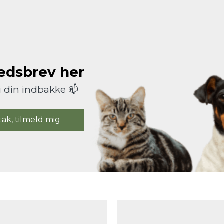
hedsbrev her
i din indbakke 📫
tak, tilmeld mig