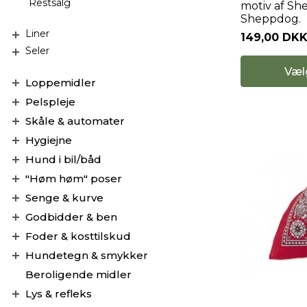
Restsalg
motiv af Sh
Sheppdog.
Liner
149,00 DK
Seler
Væl
Loppemidler
Pelspleje
Skåle & automater
Hygiejne
Hund i bil/båd
"Høm høm" poser
Senge & kurve
Godbidder & ben
Foder & kosttilskud
Hundetegn & smykker
Beroligende midler
Lys & refleks