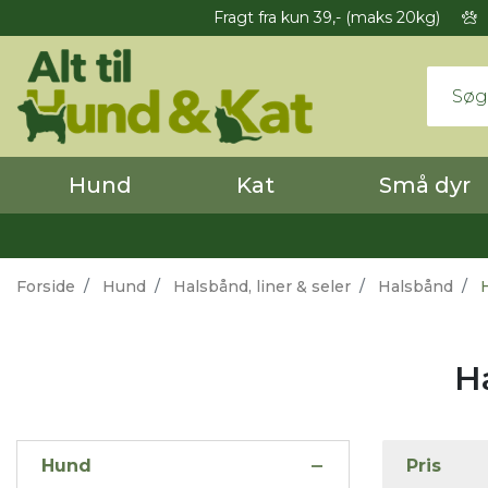
Fragt fra kun 39,- (maks 20kg)
Hund
Kat
Små dyr
Forside
Hund
Halsbånd, liner & seler
Halsbånd
H
H
Hund
Pris