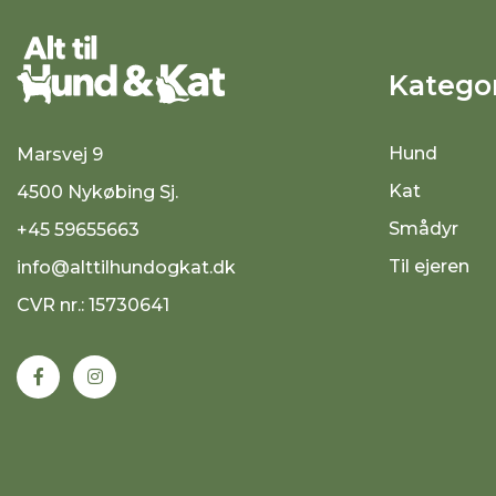
Kategor
Hund
Marsvej 9
Kat
4500 Nykøbing Sj.
Smådyr
+45 59655663
Til ejeren
info@alttilhundogkat.dk
CVR nr.: 15730641