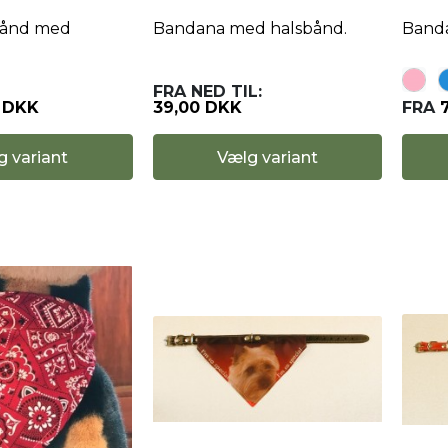
bånd med
Bandana med halsbånd.
Band
FRA
NED TIL:
 DKK
39,00 DKK
FRA
g variant
Vælg variant