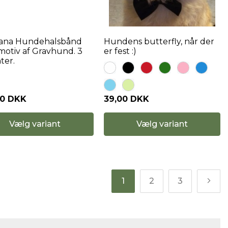
ana Hundehalsbånd
Hundens butterfly, når der
otiv af Gravhund. 3
er fest :)
ter.
00 DKK
39,00 DKK
Vælg variant
Vælg variant
1
2
3