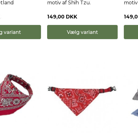
etland
motiv af Shih Tzu.
motiv
K
149,00 DKK
149,
g variant
Vælg variant