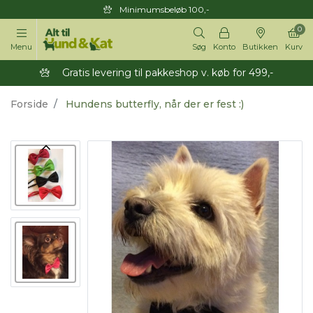
Minimumsbeløb 100,-
0
Menu
Søg
Konto
Butikken
Kurv
Gratis levering til pakkeshop v. køb for 499,-
Forside
Hundens butterfly, når der er fest :)