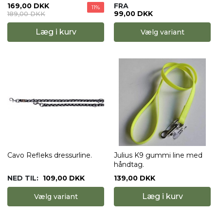
169,00 DKK
FRA
11%
99,00 DKK
189,00 DKK
Læg i kurv
Vælg variant
Cavo Refleks dressurline.
Julius K9 gummi line med
håndtag.
NED TIL:
109,00 DKK
139,00 DKK
Læg i kurv
Vælg variant