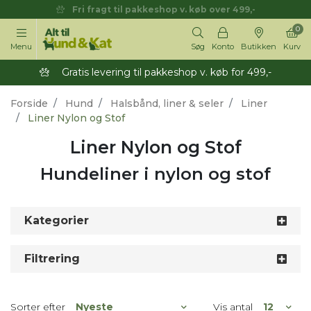
Fri fragt til pakkeshop v. køb over 499,-
0
Menu
Søg
Konto
Butikken
Kurv
Gratis levering til pakkeshop v. køb for 499,-
Forside
Hund
Halsbånd, liner & seler
Liner
Liner Nylon og Stof
Liner Nylon og Stof
Hundeliner i nylon og stof
Kategorier
Filtrering
Sorter efter
Vis antal