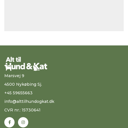
Marsvej 9
4500 Nykøbing Sj.
+45 59655663
info@alttilhundogkat.dk
CVR nr.: 15730641