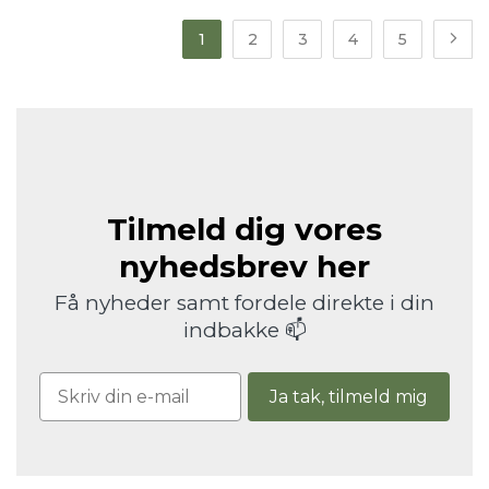
1
2
3
4
5
Tilmeld dig vores
nyhedsbrev her
Få nyheder samt fordele direkte i din
indbakke 📫
Ja tak, tilmeld mig