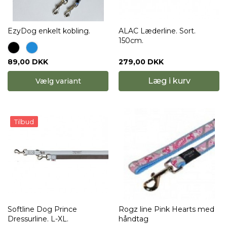
EzyDog enkelt kobling.
ALAC Læderline. Sort.
150cm.
279,00 DKK
89,00 DKK
Læg i kurv
Vælg variant
Tilbud
Softline Dog Prince
Rogz line Pink Hearts med
Dressurline. L-XL.
håndtag