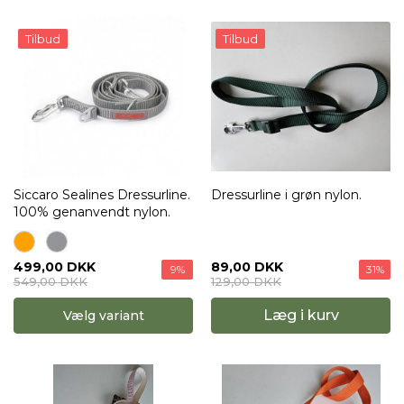
Tilbud
Tilbud
Siccaro Sealines Dressurline.
Dressurline i grøn nylon.
100% genanvendt nylon.
89,00 DKK
499,00 DKK
31%
9%
129,00 DKK
549,00 DKK
Læg i kurv
Vælg variant