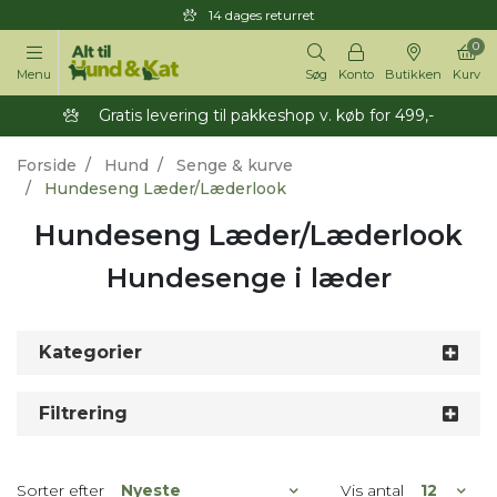
14 dages returret
0
Menu
Søg
Konto
Butikken
Kurv
Gratis levering til pakkeshop v. køb for 499,-
Forside
Hund
Senge & kurve
Hundeseng Læder/Læderlook
Hundeseng Læder/Læderlook
Hundesenge i læder
Kategorier
Filtrering
Sorter efter
Vis antal