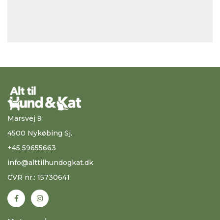
Marsvej 9
4500 Nykøbing Sj.
+45 59655663
info@alttilhundogkat.dk
CVR nr.: 15730641