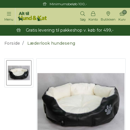
Minimumsbeløb 100,-
0
Menu
Søg
Konto
Butikken
Kurv
Gratis levering til pakkeshop v. køb for 499,-
Forside
Læderlook hundeseng