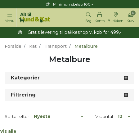
Minimumsbeløb 100,-
0
Menu
Søg
Konto
Butikken
Kurv
Gratis levering til pakkeshop v. køb for 499,-
Forside
Kat
Transport
Metalbure
Metalbure
Kategorier
Filtrering
Sorter efter
Vis antal
Vis alle