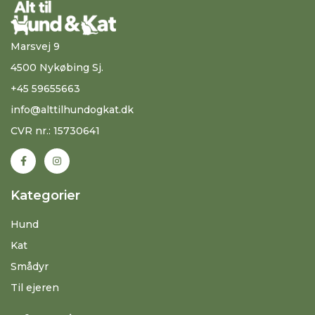
Marsvej 9
4500 Nykøbing Sj.
+45 59655663
info@alttilhundogkat.dk
CVR nr.: 15730641
Kategorier
Hund
Kat
Smådyr
Til ejeren