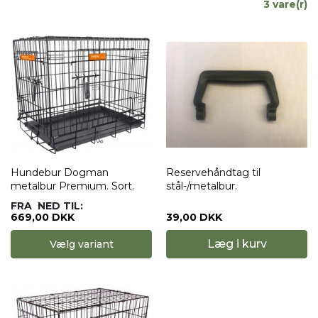
3 vare(r)
Hundebur Dogman
Reservehåndtag til
metalbur Premium. Sort.
stål-/metalbur.
FRA
NED TIL:
669,00 DKK
39,00 DKK
Læg i kurv
Vælg variant