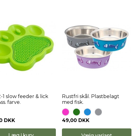
-1 slow feeder & lick
Rustfri skål. Plastbelagt
ss. farve.
med fisk.
00 DKK
49,00 DKK
Læg i kurv
Vælg variant