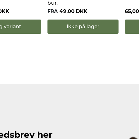
bur.
 DKK
FRA
49,00 DKK
65,0
Ikke på lager
g variant
hedsbrev her