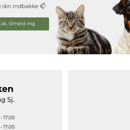
i din indbakke 📫
tak, tilmeld mig
ken
g Sj.
- 17.00
- 17.00