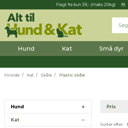
Fragt fra kun 39,- (maks 20kg)
Hund
Kat
Små dyr
Forside
Kat
Skåle
Plastic skåle
Hund
Pris
Kat
Sorter efter