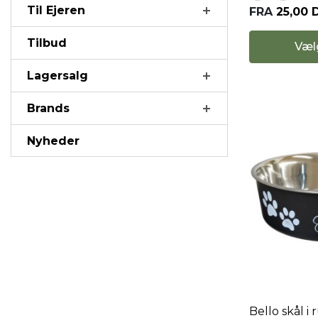
Til Ejeren
FRA
25,00 
Tilbud
Væl
Lagersalg
Brands
Nyheder
Bello skål i r