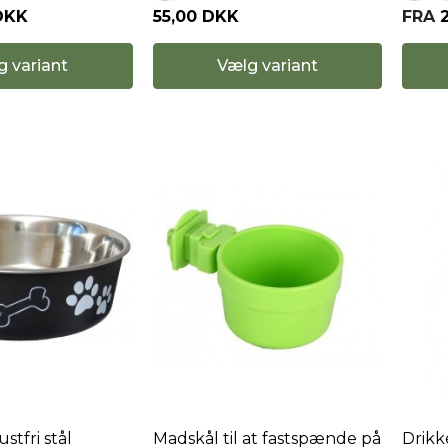
55,00 DKK
FRA
DKK
Vælg variant
g variant
ustfri stål
Madskål til at fastspænde på
Drikk