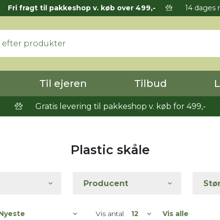
Fri fragt til pakkeshop v. køb over 499,-
14 dages r
Til ejeren
Tilbud
L
Gratis levering til pakkeshop v. køb for 499,-
Plastic skåle
Producent
Stø
Vis antal
Vis alle