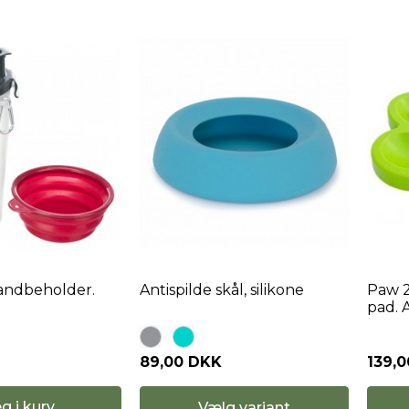
andbeholder.
Antispilde skål, silikone
Paw 2
pad. A
139,
89,00 DKK
g i kurv
Vælg variant