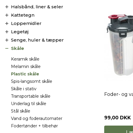
Halsbånd, liner & seler
Kattetegn
Loppemidler
Legetøj
Senge, huler & tæpper
Skåle
Keramik skåle
Melamin skåle
Plastic skåle
Spis-langsomt skåle
Skåle i stativ
Foder- og v
Transportable skåle
Underlag til skåle
Stål skåle
99,00 DKK
Vand og foderautomater
Fodertønder + tilbehør
Læ