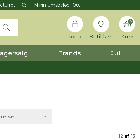
eturret
Minimumsbeløb 100,-
0
Konto
Butikken
Kurv
agersalg
Brands
Jul
rrelse
12
af
13