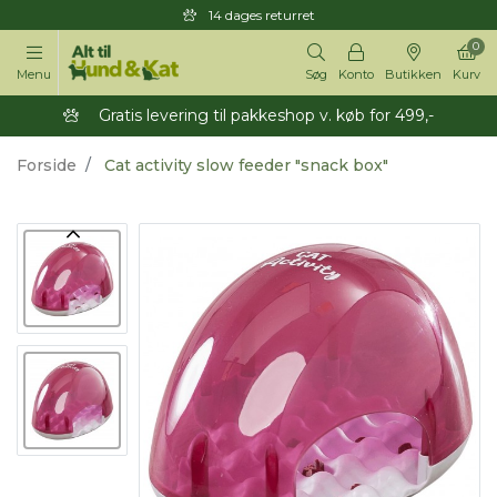
14 dages returret
0
Menu
Søg
Konto
Butikken
Kurv
Gratis levering til pakkeshop v. køb for 499,-
Forside
Cat activity slow feeder "snack box"