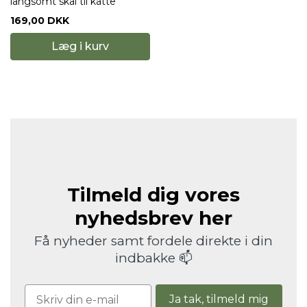
langsomt skål til katte
169,00 DKK
Læg i kurv
Tilmeld dig vores
nyhedsbrev her
Få nyheder samt fordele direkte i din
indbakke 📫
Ja tak, tilmeld mig