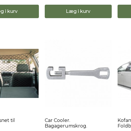
g i kurv
Læg i kurv
net til
Car Cooler.
Kofan
Bagagerumskrog.
Foldb