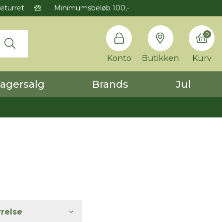
eturret
Minimumsbeløb 100,-
0
Konto
Butikken
Kurv
agersalg
Brands
Jul
rrelse