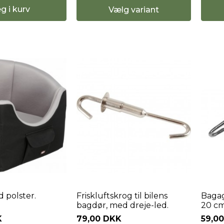
g i kurv
Vælg variant
 polster.
Friskluftskrog til bilens
Bagag
bagdør, med dreje-led.
20 cm
K
79,00 DKK
59,0