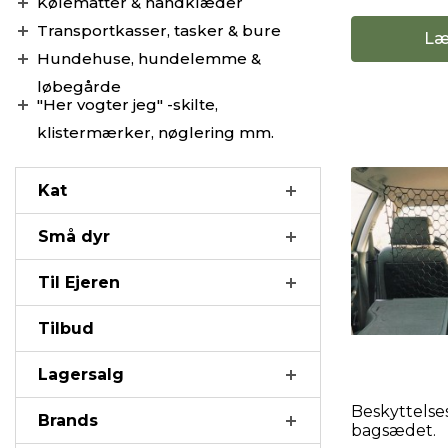
Kølemåtter & håndklæder
Transportkasser, tasker & bure
Læ
Hundehuse, hundelemme &
løbegårde
"Her vogter jeg" -skilte,
klistermærker, nøglering mm.
Kat
Små dyr
Til Ejeren
Tilbud
Lagersalg
Beskyttelses
Brands
bagsædet.