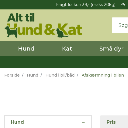
Fragt fra kun 39,- (maks 20kg)
Hund
Kat
Små dyr
Forside
Hund
Hund i bil/båd
Afskærmning i bilen
Hund
Pris