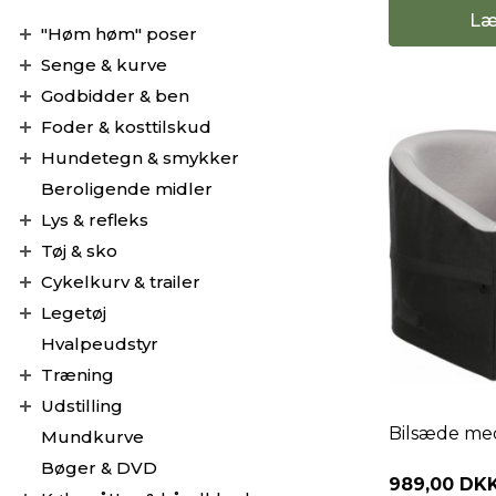
Læ
"Høm høm" poser
Senge & kurve
Godbidder & ben
Foder & kosttilskud
Hundetegn & smykker
Beroligende midler
Lys & refleks
Tøj & sko
Cykelkurv & trailer
Legetøj
Hvalpeudstyr
Træning
Udstilling
Bilsæde med
Mundkurve
Bøger & DVD
989,00 DK