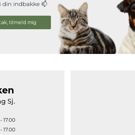
i din indbakke 📫
tak, tilmeld mig
ken
g Sj.
- 17.00
- 17.00