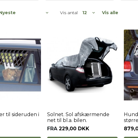
Vis antal
Vis alle
er til sideruden i
Solnet. Sol afskærmende
Hundeg
net til bl.a. bilen.
større
FRA
229,00 DKK
879,