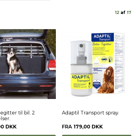
12
af
17
itter til bil. 2
Adaptil Transport spray.
lser.
00 DKK
FRA
179,00 DKK