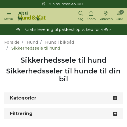
Minimumsbeløb 100,-
0
Menu
Søg
Konto
Butikken
Kurv
Gratis levering til pakkeshop v. køb for 499,-
Forside
Hund
Hund i bil/båd
Sikkerhedssele til hund
Sikkerhedssele til hund
Sikkerhedsseler til hunde til din
bil
Kategorier
Filtrering