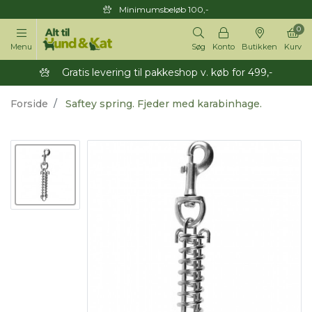
Minimumsbeløb 100,-
0
Menu
Søg
Konto
Butikken
Kurv
Gratis levering til pakkeshop v. køb for 499,-
Forside
Saftey spring. Fjeder med karabinhage.