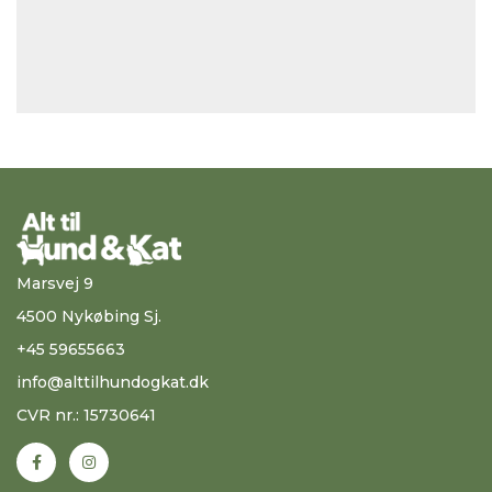
Marsvej 9
4500 Nykøbing Sj.
+45 59655663
info@alttilhundogkat.dk
CVR nr.: 15730641