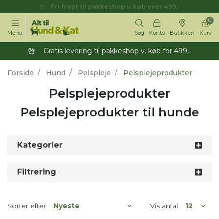
Fri fragt til pakkeshop v. køb over 499,-
0
Menu
Søg
Konto
Butikken
Kurv
Gratis levering til pakkeshop v. køb for 499,-
Forside
Hund
Pelspleje
Pelsplejeprodukter
Pelsplejeprodukter
Pelsplejeprodukter til hunde
Kategorier
Filtrering
Sorter efter
Vis antal