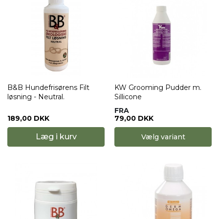
B&B Hundefrisørens Filt
KW Grooming Pudder m.
løsning - Neutral.
Sillicone
FRA
189,00 DKK
79,00 DKK
Læg i kurv
Vælg variant