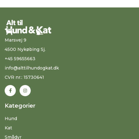
Marsvej 9
4500 Nykøbing Sj.
+45 59655663
info@alttilhundogkat.dk
CVR nr.: 15730641
Kategorier
Hund
Kat
Smådyr