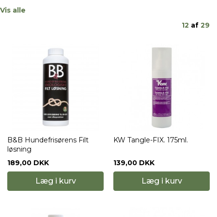
Vis alle
12
af
29
B&B Hundefrisørens Filt
KW Tangle-FIX. 175ml.
løsning
189,00 DKK
139,00 DKK
Læg i kurv
Læg i kurv