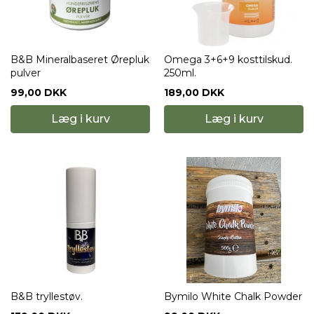
B&B Mineralbaseret Ørepluk
Omega 3+6+9 kosttilskud.
pulver
250ml.
99,00 DKK
189,00 DKK
Læg i kurv
Læg i kurv
B&B tryllestøv.
Bymilo White Chalk Powder